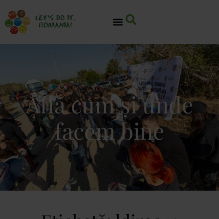
Află cum și unde
facem bine