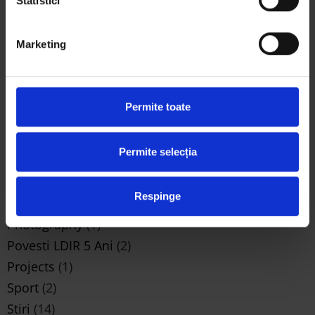
Statistici
semifinaliste Trash Art de la Universitatea de Arte din
Iași și semnificația lor
mai 25, 2026
Marketing
CATEGORII
Business
(1)
Permite toate
Design
(3)
Let's Do It
(51)
Permite selecția
Music
(2)
News
(51)
Respinge
Noutati
(461)
Photography
(1)
Povesti LDIR 5 Ani
(2)
Projects
(1)
Sport
(2)
Stiri
(14)