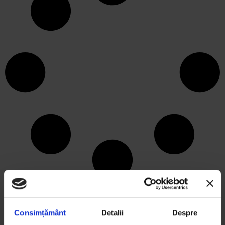
ARTICOLE RECENTE
Arta eco prin ochii elevilor: 3 proiecte semifinaliste
Trash Art de la Liceul de Arte Dimitrie Paciurea și
Consimțământ
Detalii
Despre