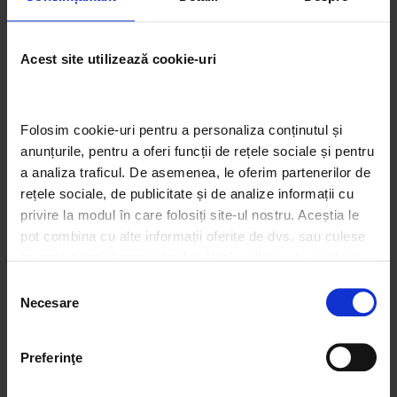
datelor
Datele colectate prin cookie-uri sunt utilizate exclusiv
Acest site utilizează cookie-uri
pentru:
asigurarea funcționării tehnice a website-ului;
analiză statistică agregată privind utilizarea site-
Folosim cookie-uri pentru a personaliza conținutul și 
ului;
anunțurile, pentru a oferi funcții de rețele sociale și pentru 
îmbunătățirea conținutului și performanței
a analiza traficul. De asemenea, le oferim partenerilor de 
website-ului;
rețele sociale, de publicitate și de analize informații cu 
optimizarea comunicării publice și a campaniilor
privire la modul în care folosiți site-ul nostru. Aceștia le 
organizației.
pot combina cu alte informații oferite de dvs. sau culese 
În situația în care datele sunt transferate către entități
în urma folosirii serviciilor lor. 
Vezi politica de cookies
din afara Uniunii Europene, transferul se realizează
Selecția
numai în baza unei decizii de adecvare sau prin
Necesare
consimțământului
implementarea unor garanții adecvate, precum Clauzele
Contractuale Standard aprobate de Comisia Europeană.
Preferinţe
7. Drepturile utilizatorilor
We work with
4 third parties
who may receive and