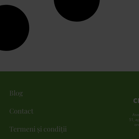
Blog
C
Contact
Aso
51, a
or
Termeni și condiții