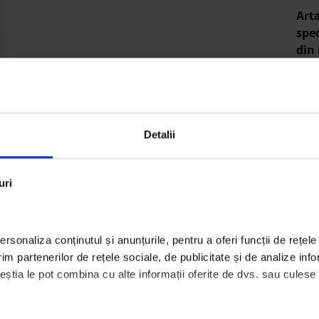
Arta
spec
din 
iunie
Let’
pen
loc 
Detalii
iunie
uri
Arta
spec
din 
iunie
rsonaliza conținutul și anunțurile, pentru a oferi funcții de rețele 
m partenerilor de rețele sociale, de publicitate și de analize infor
Arta
ceștia le pot combina cu alte informații oferite de dvs. sau culese în
semi
Arte