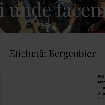
i unde facem
Etichetă: Bergenbier
AR
Arta
semi
Dimi
iunie