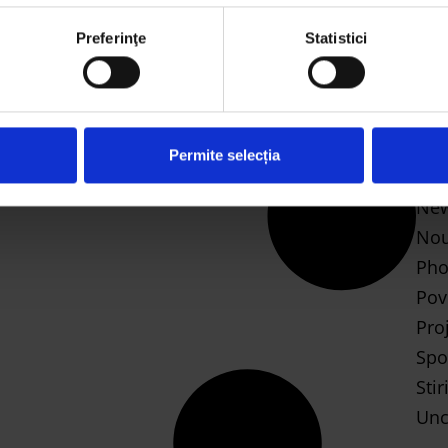
mai 2
Preferinţe
Statistici
CA
Bus
who may receive and process your information.
Des
Let'
Permite selecția
Mus
Ne
Nou
Pho
Pov
Pro
Spo
Stir
Unc