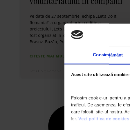
voluntariatului in companii
Pe data de 27 septembrie, echipa „Let’s Do It,
Romania!” a organizat prima ediție a
proiectului „Let’s Do It, Corporate!”. Proiectul a
fost organziat în 8 județe: Ilfov, Timiș, Cluj,
Brasov, Buzău, Prahova, Dolj, Constanța
Consimțământ
CITESTE MAI MULT »
Let's Do It, Romania!
octombrie 1, 2014
Acest site utilizează cookie-
Folosim cookie-uri pentru a pe
traficul. De asemenea, le oferi
care folosiți site-ul nostru. A
lor. 
Vezi politica de cookies