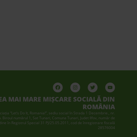
EA MAI MARE MIȘCARE SOCIALĂ DIN
ROMÂNIA
ciaţia “Let’s Do It, Romania!”, sediu social în Strada 1 Decembrie., nr.
p. Biroul numărul 1, Sat Tunari, Comuna Tunari, Judet Ilfov, număr de
dine în Registrul Special 31 PJ/25.05.2011, cod de înregistrare fiscală
28576004