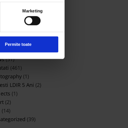
5, 2026
Marketing
TEGORII
iness
(1)
ign
(3)
s Do It
(51)
Permite toate
ic
(2)
ws
(51)
tati
(461)
tography
(1)
esti LDIR 5 Ani
(2)
jects
(1)
rt
(2)
i
(14)
ategorized
(39)