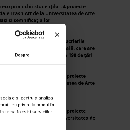
 eco prin ochii studenților: 4 proiecte
iale Trash Art de la Universitatea de Arte
Iași și semnificația lor
 23, 2026
s Do It, Romania! lansează înscrierile
tru Ziua de Curățenie Națională, care are
pe 19 septembrie, simultan în 190 de țări
Despre
 3, 2026
 eco prin ochii studenților: 3 proiecte
iale Trash Art de la Universitatea de Arte
Iași și semnificația lor
 2, 2026
sociale și pentru a analiza 
mații cu privire la modul în 
 eco prin ochii studenților: 3 proiecte
 urma folosirii serviciilor 
finaliste Trash Art de la Universitatea de
 din Iași și semnificația lor