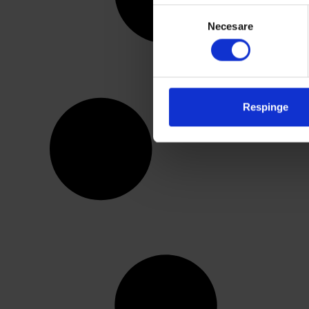
Selecția
Necesare
consimțământului
We work with
4 third parties
Respinge