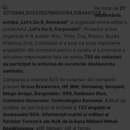
Pe data de
27
septembrie,
echipa „Let’s Do It, Romania!”
a organizat prima ediție a
proiectului
„Let’s Do It, Corporate!”
. Proiectul a fost
organziat în 8 județe: Ilfov, Timiș, Cluj, Brasov, Buzău,
Prahova, Dolj, Constanța si a avut ca scop implicarea
angajaților din companii pentru a curata si a promova o
atitudine responsabila fata de mediu.
755 de voluntari
au participat la actiunea de curatenie desfasurata
sambata.
Campania a implicat 623 de voluntari din companii
precum
Ursus Breweries, HP, IBM, Omniasig, Genpact,
Mega-Image, Bergenbier, GRS, Radisson Blue,
Cummins Generator Technologies Romania
. Alături de
aceștia, au participat la actiune și
132 angajaţi ai
Ambasadei SUA
,
infanterişti marini şi militari ai
Forţelor Terestre ale SUA de la Baza Militară Mihail
Kogălniceanu
, atât bărbaţi, cât şi femei.