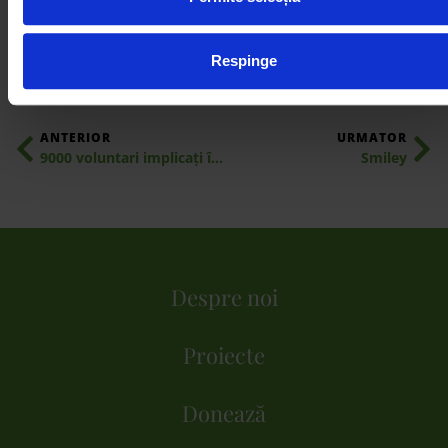
SHARE:
Respinge
ANTERIOR
URMATOR
9000 voluntari implicați în campania „Let’s Do It, Danube!”
Smiley
Despre noi
Proiecte
Donează