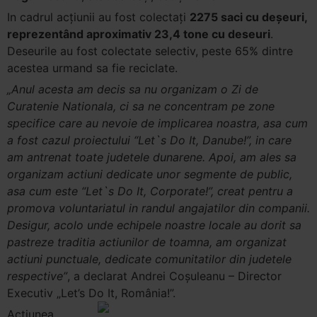
In cadrul acțiunii au fost colectați
2275 saci cu deșeuri,
reprezentând aproximativ 23,4 tone cu deseuri
.
Deseurile au fost colectate selectiv, peste 65% dintre
acestea urmand sa fie reciclate.
„Anul acesta am decis sa nu organizam o Zi de
Curatenie Nationala, ci sa ne concentram pe zone
specifice care au nevoie de implicarea noastra, asa cum
a fost cazul proiectului “Let`s Do It, Danube!”, in care
am antrenat toate judetele dunarene. Apoi, am ales sa
organizam actiuni dedicate unor segmente de public,
asa cum este “Let`s Do It, Corporate!”, creat pentru a
promova voluntariatul in randul angajatilor din companii.
Desigur, acolo unde echipele noastre locale au dorit sa
pastreze traditia actiunilor de toamna, am organizat
actiuni punctuale, dedicate comunitatilor din judetele
respective”
, a declarat Andrei Coșuleanu – Director
Executiv „Let’s Do It,
România!”.
Actiunea