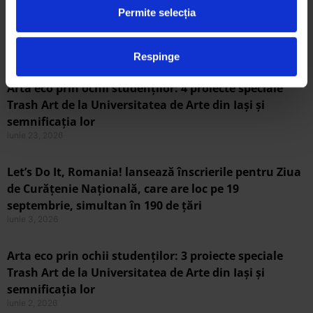
Arta eco prin ochii elevilor: 3 proiecte semifinaliste
Permite selecția
Trash Art de la Liceul de Arte Dimitrie Paciurea și
semnificația lor
iunie 26, 2026
Respinge
Arta eco prin ochii studenților: 4 proiecte speciale
Trash Art de la Universitatea de Arte din Iași și
semnificația lor
iunie 23, 2026
Let’s Do It, Romania! lansează înscrierile pentru Ziua
de Curățenie Națională, care are loc pe 19
septembrie, simultan în 190 de țări
iunie 3, 2026
Arta eco prin ochii studenților: 3 proiecte speciale
Trash Art de la Universitatea de Arte din Iași și
semnificația lor
iunie 2, 2026