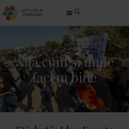
Află cum și unde
facem bine