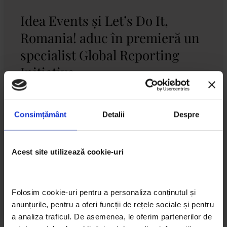
Idea Events și Let’s Do It,
Romania! aduc în premieră un
specialist Global Reporting
Initiative
Idea Events, împreună cu Let’s Do It, Romania!
organizează conferinţa-dezbatere ”Raportarea non-
Consimțământ
Detalii
Despre
financiară, calea către un business sustenabil”.
Evenimentul face parte din seria de conferințe pe care
Idea Events o va dedica sustenabilității, sub titulatura
Acest site utilizează cookie-uri
”Împreună
CITESTE MAI MULT »
Folosim cookie-uri pentru a personaliza conținutul și 
anunțurile, pentru a oferi funcții de rețele sociale și pentru 
Let's Do It, Romania!
mai 24, 2016
a analiza traficul. De asemenea, le oferim partenerilor de 