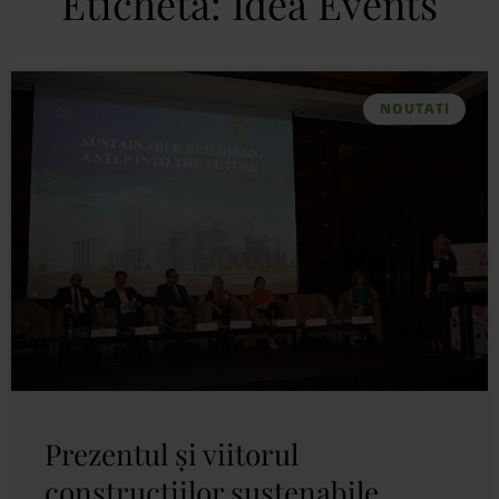
Etichetă: Idea Events
NOUTATI
Prezentul și viitorul
construcțiilor sustenabile,