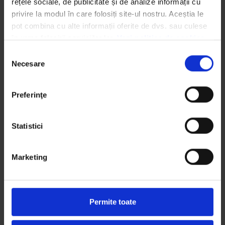
rețele sociale, de publicitate și de analize informații cu 
privire la modul în care folosiți site-ul nostru. Aceștia le 
pot combina cu alte informații oferite de dvs. sau culese 
în urma folosirii serviciilor lor. 
Vezi politica de cookies
Selecția
Necesare
consimțământului
Preferinţe
We work with
4 third parties
who may receive and
process your information.
Statistici
Marketing
Permite toate
ARTICOLE RECENTE