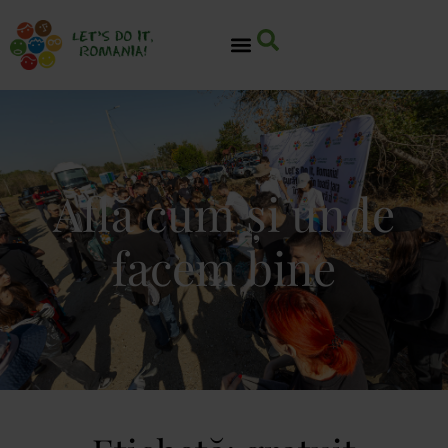
Află cum și unde
facem bine