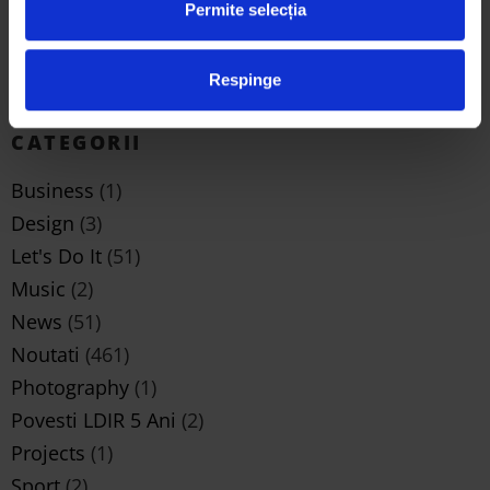
Permite selecția
Arta eco prin ochii studenților: 3 proiecte
semifinaliste Trash Art de la Universitatea de Arte din
Iași și semnificația lor
Respinge
mai 25, 2026
CATEGORII
Business
(1)
Design
(3)
Let's Do It
(51)
Music
(2)
News
(51)
Noutati
(461)
Photography
(1)
Povesti LDIR 5 Ani
(2)
Projects
(1)
Sport
(2)