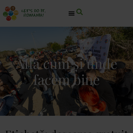
Află cum și unde
facem bine