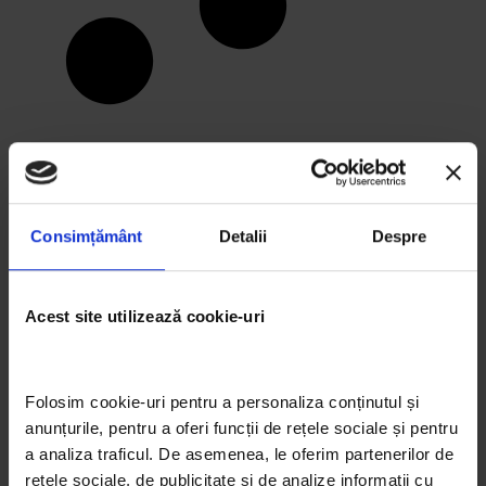
Consimțământ
Detalii
Despre
Acest site utilizează cookie-uri
Folosim cookie-uri pentru a personaliza conținutul și 
anunțurile, pentru a oferi funcții de rețele sociale și pentru 
ARTICOLE RECENTE
a analiza traficul. De asemenea, le oferim partenerilor de 
Arta eco prin ochii elevilor: 3 proiecte semifinaliste
rețele sociale, de publicitate și de analize informații cu 