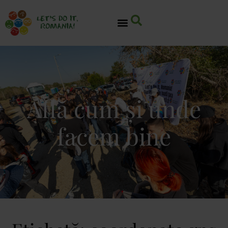
Află cum și unde
facem bine