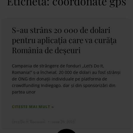
Etichetă: coordonate gps
S-au strâns 20 000 de dolari
pentru aplicația care va curăța
România de deșeuri
Campania de strângere de fonduri „Let’s Do It,
Romania!” s-a încheiat. 20 000 de dolari au fost strânși
de ONG din donații individuale pe platforma de
crowdfunding Indiegogo, dar și din sponsorizări din
partea unor
CITESTE MAI MULT »
Let's Do It, Romania!
iunie 26, 2015