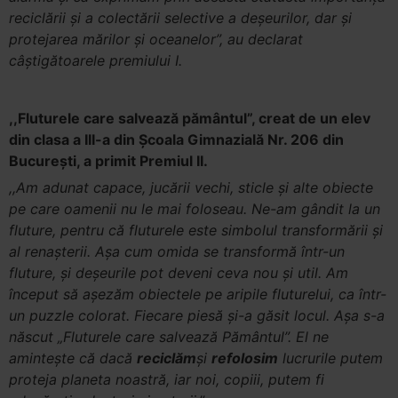
reciclării și a colectării selective a deșeurilor, dar și
protejarea mărilor și oceanelor”, au declarat
câștigătoarele premiului I.
,,Fluturele care salvează pământul”, creat de un elev
din clasa a III-a din Școala Gimnazială Nr. 206 din
București, a primit Premiul II.
,,Am adunat capace, jucării vechi, sticle și alte obiecte
pe care oamenii nu le mai foloseau. Ne-am gândit la un
fluture, pentru că fluturele este simbolul transformării și
al renașterii. Așa cum omida se transformă într-un
fluture, și deșeurile pot deveni ceva nou și util. Am
început să așezăm obiectele pe aripile fluturelui, ca într-
un puzzle colorat. Fiecare piesă și-a găsit locul. Așa s-a
născut „Fluturele care salvează Pământul”. El ne
amintește că dacă
reciclăm
și
refolosim
lucrurile putem
proteja planeta noastră, iar noi, copiii, putem fi