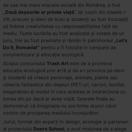
de cea mai mare mișcare socială din România, a fost
,,
Dacă deșeurile ar prinde viață
”, iar copiii din clasele I-
VIII, precum și elevi de liceu și studenți au fost încurajați
să îmbine creativitatea cu responsabilitatea față de
mediu. Toate lucrările au fost analizate și votate de un
juriu, trei au fost premiate și rămân în patrimoniul
„Let’s
Do It, Romania!”
pentru a fi folosite în campanii de
conștientizare și educație ecologică.
Scopul concursului
Trash Art
este de a promova
educația ecologică prin artă și de a-i provoca pe elevi
și studenți să creeze personaje, animale, plante sau
obiecte fantastice din deșeuri (PET-uri, carton, textile),
imaginându-și modul în care acestea ar interacționa cu
lumea din jur dacă ar avea viață. Operele finale au
demonstrat că imaginația nu are limite atunci când
vorbim de protejarea mediului înconjurător.
Juriul, format din experți în design, ecologie și parteneri
ai proiectului
Doers School
, a avut misiunea de a alege