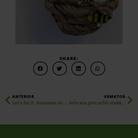
SHARE:
ANTERIOR
URMATOR
Let’s Do It, Romania! anunță Ziua de Curățenie Națională pe 19 septembrie, alături de 190 de țări din întreaga lume
Arta eco prin ochii studenților: 3 proiecte semifinaliste Trash Art de la Universitatea de Arte din Iași și semnificația lor