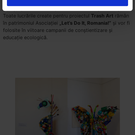
participat la o sesiune creativă realizată de Ciprian
Șipoș, apoi au evaluat proiectele elevilor și studenților.
Toate lucrările create pentru proiectul
Trash Art
rămân
în patrimoniul Asociației
„Let’s Do It, Romania!”
și vor fi
folosite în viitoare campanii de conștientizare și
educație ecologică.