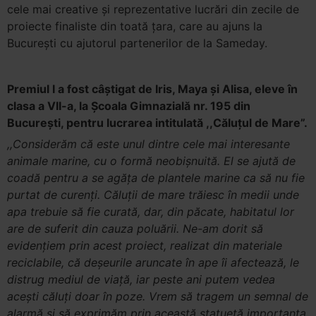
cele mai creative și reprezentative lucrări din zecile de
proiecte finaliste din toată țara, care au ajuns la
București cu ajutorul partenerilor de la Sameday.
Premiul I a fost câștigat de Iris, Maya și Alisa, eleve în
clasa a VII-a, la Școala Gimnazială nr. 195 din
București, pentru lucrarea intitulată ,,Căluțul de Mare”.
,,Considerăm că este unul dintre cele mai interesante
animale marine, cu o formă neobișnuită. El se ajută de
coadă pentru a se agăța de plantele marine ca să nu fie
purtat de curenți. Căluții de mare trăiesc în medii unde
apa trebuie să fie curată, dar, din păcate, habitatul lor
are de suferit din cauza poluării. Ne-am dorit să
evidențiem prin acest proiect, realizat din materiale
reciclabile, că deșeurile aruncate în ape îi afectează, le
distrug mediul de viață, iar peste ani putem vedea
acești căluți doar în poze. Vrem să tragem un semnal de
alarmă și să exprimăm prin această statuetă importanța