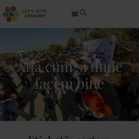
Află cum și unde
facem bine