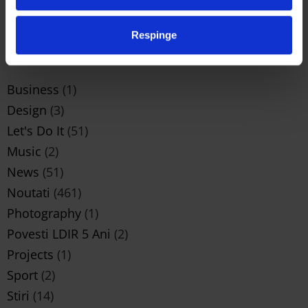
semifinaliste Trash Art de la Universitatea de Arte din
Iași și semnificația lor
mai 25, 2026
Respinge
CATEGORII
Business
(1)
Design
(3)
Let's Do It
(51)
Music
(2)
News
(51)
Noutati
(461)
Photography
(1)
Povesti LDIR 5 Ani
(2)
Projects
(1)
Sport
(2)
Stiri
(14)