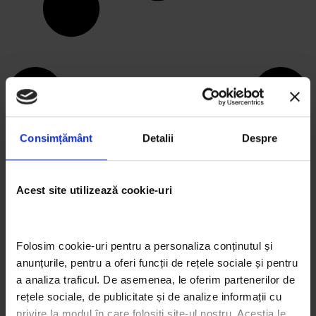
Consimțământ
Detalii
Despre
Acest site utilizează cookie-uri
Folosim cookie-uri pentru a personaliza conținutul și 
ARTICOLE RECENTE
anunțurile, pentru a oferi funcții de rețele sociale și pentru 
Arta eco prin ochii elevilor: 3 proiecte semifinaliste
a analiza traficul. De asemenea, le oferim partenerilor de 
Trash Art de la Liceul de Arte Dimitrie Paciurea și
rețele sociale, de publicitate și de analize informații cu 
semnificația lor
privire la modul în care folosiți site-ul nostru. Aceștia le 