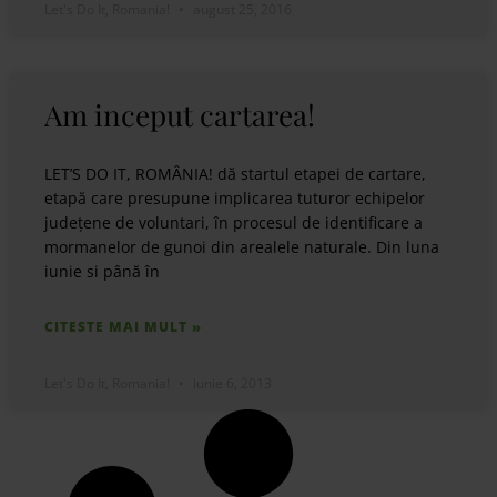
Let's Do It, Romania!
august 25, 2016
Am inceput cartarea!
LET’S DO IT, ROMÂNIA! dă startul etapei de cartare,
etapă care presupune implicarea tuturor echipelor
județene de voluntari, în procesul de identificare a
mormanelor de gunoi din arealele naturale. Din luna
iunie si până în
CITESTE MAI MULT »
Let's Do It, Romania!
iunie 6, 2013