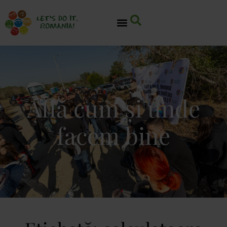
Află cum și unde
facem bine