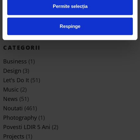
Permite selecția
Arta eco prin ochii studenților: 3 proiecte
semifinaliste Trash Art de la Universitatea de Arte din
Respinge
Iași și semnificația lor
mai 25, 2026
CATEGORII
Business
(1)
Design
(3)
Let's Do It
(51)
Music
(2)
News
(51)
Noutati
(461)
Photography
(1)
Povesti LDIR 5 Ani
(2)
Projects
(1)