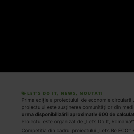
LET'S DO IT
,
NEWS
,
NOUTATI
Prima ediție a proiectului de economie circulară
proiectului este susținerea comunităților din mediu
urma disponibilizării aproximativ 600 de calcula
Proiectul este organizat de „Let’s Do It, Romania!
Competiția din cadrul proiectului „Let’s Be ECO!”