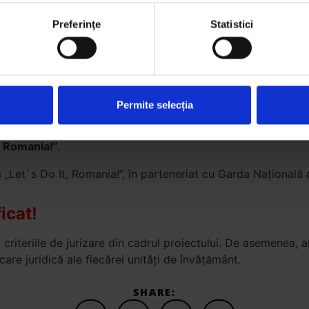
Preferinţe
Statistici
 sustenabilă pentru a diminua cat mai mult risipa. Acest lu
ă, accentul se mută pe refolosirea, repararea, recondiționare
poate transforma într-o resursă.
who may receive and process your information.
isipei. Acesta este scopul principal al acestui proiect: să 
Permite selecția
 Națională de Mediu este lăudabilă și este un model de preo
 bucurăm că, pe lângă protejarea mediului, putem sprijini și
, Romania!”
.
a „Let`s Do It, Romania!”, în parteneriat cu Garda Națională
icat!
 criteriile de jurizare din cadrul proiectului. De asemenea,
icare juridică ale fiecărei unități de învățământ.
SHARE: