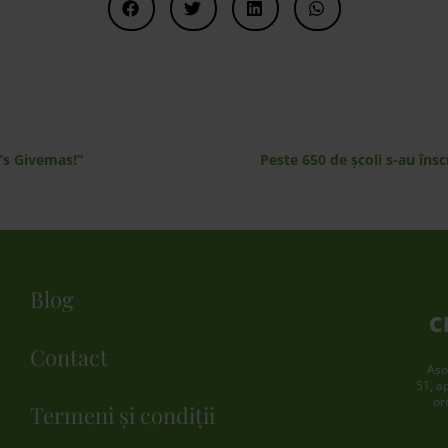
’s Givemas!”
Peste 650 de școli s-au însc
Blog
C
Contact
Aso
51, a
or
Termeni și condiții