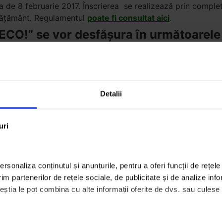
ta de 8 februarie 2017. Înscrierea se realizează prin compl
învățământ. Regulamentul
poate fi consultat aici
.
e ECO!” se vor desfășura în următoarele
e și 8 februarie 2017
. Înscrierea se face prin completarea fo
nia.ro
. O unitate de învățământ poate participa la proiect 
e desfășoară începând cu
15 ianuarie și se încheie pe 28 f
lanșe, desene etc. Aceste activități au scopul responsabiliză
Detalii
 deșeu. Creațiile se trimit sub formă de fotografii la adres
ă denumirea elevului, a clasei și a școlii din care face par
uri
it în funcție de creativitatea, complexitatea și originalitatea
rsonaliza conținutul și anunțurile, pentru a oferi funcții de rețele 
m partenerilor de rețele sociale, de publicitate și de analize infor
tiv 15 calculatoare/laptopuri și 7 birouri
. Calculatoarele/l
ceștia le pot combina cu alte informații oferite de dvs. sau culese în
te, în perfectă stare de funcționare. Jurizarea participanțilo
ecum creativitatea, originalitatea și complexitatea lucrărilor
t la numărul total de elevi din fiecare unitate de învățământ