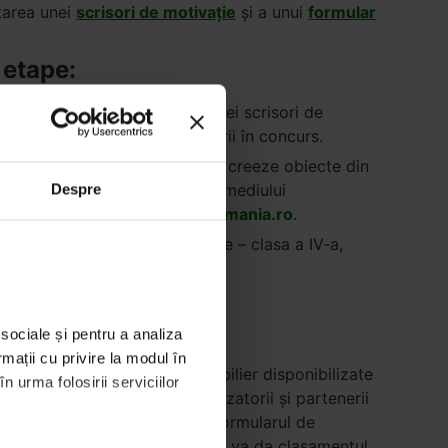
etarea unei
scrisori de motivație
și a unui
formular
 etape:
rmularului de înscriere și a unei scrisori de
doar după confirmarea înscrierii în concurs.
ebruarie
. Elevii sunt invitați să creeze obiecte din
rii elevilor pentru protejarea mediului
Despre
a de email
concurs@letsdoitromania.ro
.
te. De exemplu: Ionescu Vasile – clasa a IV-a,
 lucrărilor.
sociale și pentru a analiza 
mații cu privire la modul în 
aptop-urile și obiectele de mobilier disponibilizate
 urma folosirii serviciilor 
r se va realiza de către organizatorii și partenerii
, dar și nevoia argumentată în formularul de
 înscrisă. Însumarea punctajelor va da clasamentul