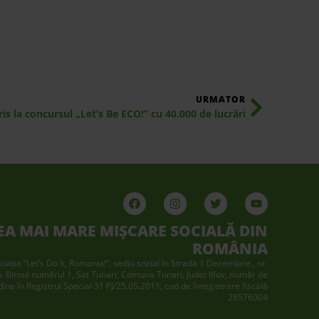
URMATOR
ris la concursul „Let’s Be ECO!” cu 40.000 de lucrări
EA MAI MARE MIȘCARE SOCIALĂ DIN
ROMÂNIA
ciaţia “Let’s Do It, Romania!”, sediu social în Strada 1 Decembrie., nr.
p. Biroul numărul 1, Sat Tunari, Comuna Tunari, Judet Ilfov, număr de
dine în Registrul Special 31 PJ/25.05.2011, cod de înregistrare fiscală
28576004