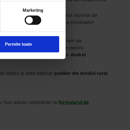
Marketing
cru este realizabil prin consumul rațional de
a și reciclarea materialelor și a produselor
prevenim risipa unor resurse extrem de
Permite toate
cupare a unei instituții publice pentru
 educația în mediul rural
, spune
Andrei
 de Mediu și este dedicat
școlilor din mediul rural
 au fost aduse completări la
formularul de