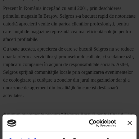
Prezent în România incepând cu anul 2001,
prin deschiderea
primului magazin în Braşov, Selgros s-a bucurat rapid de notorietate
datorită aprecierii venite din partea clienţilor profesionişti, pentru
care lanţul de magazine reprezintă cea mai eficientă soluţie pentru
afaceri profitabile.
Cu toate acestea, aprecierea de care se bucură Selgros nu se reduce
doar la oferirea serviciilor
şi produselor de calitate, ci se datorează şi
implicării companiei în acţiuni de responsabilitate socială. Astfel,
Selgros sprijină comunităţile locale prin organizarea evenimentelor
de ecologizare şi curăţare a zonelor din jurul magazinelor dar şi a
unor zone de agrement din localităţile în care îşi desfasoară
activitatea.
Amintim evenimente precum “Padurea Respiră pentru Oraşul Tău”
– acţiune de ecologizare şi igienizare a zonei Hlincea, “Împreună
pentru un mediu mai curat”, în Timişoara, în zona Pădurea Verde,
ecologizarea Parcului Tribunalului Sector 4 sau acţiunea de