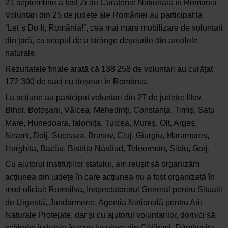
21 septembrie a fost Zi de Curățenie Națională în România.
Voluntari din 25 de județe ale României au participat la
“Let`s Do It, România!”, cea mai mare mobilizare de voluntari
din ţară, cu scopul de a strânge deşeurile din arealele
naturale.
Rezultatele finale arată că 138 258 de voluntari au curățat
172 300 de saci cu deșeuri în România.
La acțiune au participat voluntari din 27 de județe: Ilfov,
Bihor, Botoșani, Vâlcea, Mehedinți, Constanța, Timiș, Satu
Mare, Hunedoara, Ialomița, Tulcea, Mureș, Olt, Argeș,
Neamț, Dolj, Suceava, Brașov, Cluj, Giurgiu, Maramureș,
Harghita, Bacău, Bistrița Năsăud, Teleorman, Sibiu, Gorj.
Cu ajutorul instituțiilor statului, am reușit să organizăm
acțiunea din județe în care acțiunea nu a fost organizată în
mod oficial: Romsilva, Inspectatoratul General pentru Situații
de Urgență, Jandarmerie, Agenția Națională pentru Arii
Naturale Protejate, dar și cu ajutorul voluntarilor, dornici să
schimbe județele în care locuiesc din Călărași, Dâmbovița,