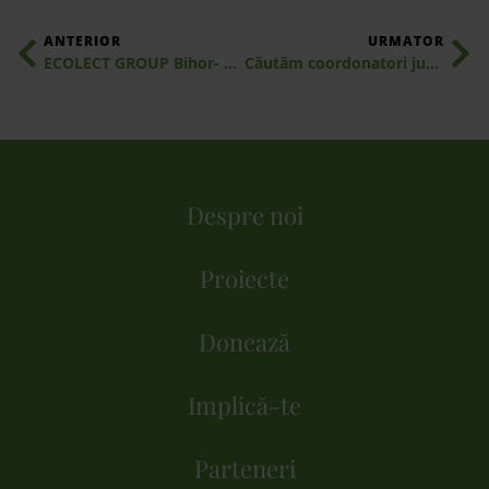
ANTERIOR
URMATOR
ECOLECT GROUP Bihor- partener județean Let’s Do It, Romania! la Ziua de Curățenia Națională
Căutăm coordonatori județeni!
Despre noi
Proiecte
Donează
Implică-te
Parteneri