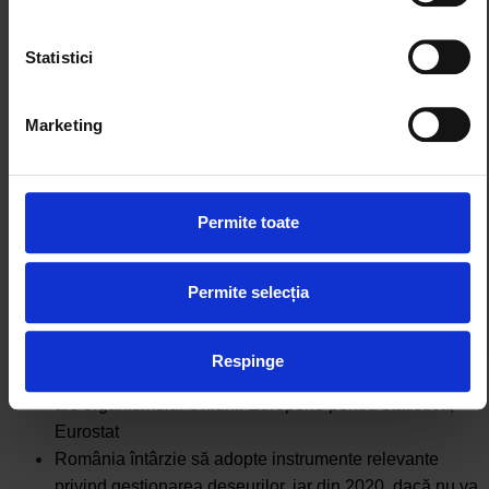
ajung în oceane din râuri și zone de coastă. Asta
We work with
4 third parties
who may receive and
process your information.
înseamnă 15 saci de plastic pentru fiecare metru de
Statistici
coastă din lume. Dacă tot acest plastic ar fi pus în
camioane, linia formată din acestea ar înconjura
Marketing
planeta de 24 de ori (Jemma Jambeck, Universitatea
Georgia, 2015)
Din tot plasticul produs vreodată, doar 9% a fost
reciclat (Jemma Jambeck, National Geographic, 2018)
Permite toate
Mai mult de 3,5 miliarde de oameni nu au acces la cel
mai elementar sistem de gestiune a deșeurilor (ISWA,
Permite selecția
Globalization and Waste Management, 2012)
Un român produce anual 254 kg de deșeuri menajere
pe an și mai puțin de 10% sunt reciclate, în vreme ce
Respinge
media UE este de 28%, potrivit celor mai recente date
ale organismului Uniunii Europene pentru statistică,
Eurostat
România întârzie să adopte instrumente relevante
privind gestionarea deșeurilor, iar din 2020, dacă nu va