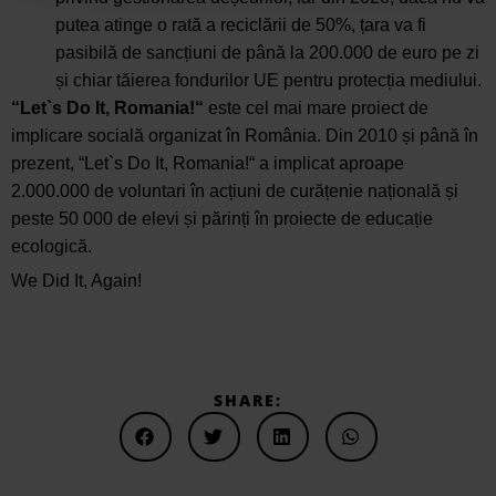
putea atinge o rată a reciclării de 50%, țara va fi
pasibilă de sancțiuni de până la 200.000 de euro pe zi
și chiar tăierea fondurilor UE pentru protecția mediului.
“Let`s Do It, Romania!“
este cel mai mare proiect de
implicare socială organizat în România. Din 2010 și până în
prezent, “Let`s Do It, Romania!“ a implicat aproape
2.000.000 de voluntari în acțiuni de curățenie națională și
peste 50 000 de elevi și părinți în proiecte de educație
ecologică.
We Did It, Again!
SHARE: