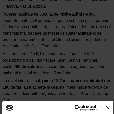
Prahova, Vaslui, Buzău.
”Aceste rezultate ne bucură, ne motivează și ne dau
speranțe reale că România se poate schimba și că românii
își doresc să contribuie la curățarea țării de deșeuri, dar și să
transmită mai departe un mesaj de sustenabilitate și de
protejare a naturii”, a declarat Ștefan Buciuc, președintele
Asociației Let`s Do It, Romania!
Acțiunea Let`s Do It, Romania! nu ar fi posibilă fără
organizatorii locali din fiecare județ. La nivel național,
peste 2
00 de voluntari
au contribuit la organizarea celei
mai mari mișcări sociale din România.
La nivel internațional,
peste 18.7
milioane de voluntari din
180 de țări
au luat parte la cea mai mare mișcare civică de
curățare a deșeurilor organizată vreodată – World Cleanup
Day.
Și anul acesta, acțiunea Let’s Do It, Romania! a beneficiat