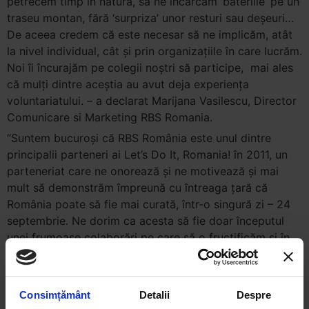
petrecem timp în natură, sa ne încărcăm ‘bateriile’ pe un
traseu montan, fără ‘surpriza’ unor resturi sau deşeuri…
De aceea credem că este necesar să ne implicăm, atât
la nivel individual, cât şi prin organizaţiile în care lucrăm.
Noi îi încurajăm pe colegii noştri să participe, mai ales
că mulţi dintre aceştia au avut deja experienţa
voluntariatului. – a declarat Marijana Vasilescu, Director
Comunicare si Marketing RBS Romania.
“Suntem bucuroşi că RBS România este unul dintre
principalii parteneri ai Let’s Do It, Romania! în 2011, un
parteneriat care ne onorează şi ne motivează şi mai
mult să demonstrăm împreună cu întreaga ţară că
România poate să fie mai curată, într-o singură zi – 24
septembrie. Ne dorim ca acesta să fie doar începutul
unei frumoase colaborări pe care să o fructificăm şi în
cazul unor proiecte viitoare marca Let’s Do It, Romania!”,
au declarat reprezentanţii proiectului.
Consimțământ
Detalii
Despre