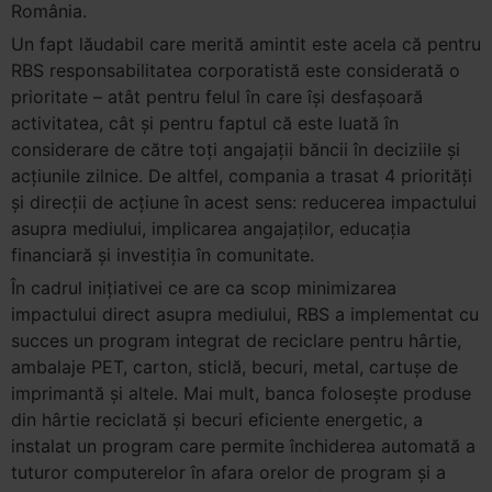
România.
Un fapt lăudabil care merită amintit este acela că pentru
RBS responsabilitatea corporatistă este considerată o
prioritate – atât pentru felul în care îşi desfaşoară
activitatea, cât şi pentru faptul că este luată în
considerare de către toţi angajaţii băncii în deciziile şi
acţiunile zilnice. De altfel, compania a trasat 4 priorităţi
şi direcţii de acţiune în acest sens: reducerea impactului
asupra mediului, implicarea angajaţilor, educaţia
financiară şi investiţia în comunitate.
În cadrul iniţiativei ce are ca scop minimizarea
impactului direct asupra mediului, RBS a implementat cu
succes un program integrat de reciclare pentru hârtie,
ambalaje PET, carton, sticlă, becuri, metal, cartuşe de
imprimantă şi altele. Mai mult, banca foloseşte produse
din hârtie reciclată şi becuri eficiente energetic, a
instalat un program care permite închiderea automată a
tuturor computerelor în afara orelor de program şi a