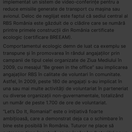
implementat un sistem de video-conferinţe pentru a
reduce emisiile generate de transport cu maşina sau
avionul. Deloc de neglijat este faptul că sediul central al
RBS România este găzduit de o clădire care se numără
printre primele construcţii din România certificate
ecologic (certificare BREEAM).
Comportamentul ecologic demn de luat ca exemplu se
transpune şi în promovarea în rândul angajaţilor prin
campanii de tipul celei organizate de Ziua Mediului în
2009, cu mesajul “Be green in the office” sau implicarea
angajaţilor RBS în calitate de voluntari în comunitate.
Astfel, în 2009, peste 180 de angajaţi s-au implicat în
una sau mai multe activităţi de voluntariat în parteneriat
cu diverse organizaţii non-guvernamentale, totalizând
un număr de peste 1.700 de ore de voluntariat.
“Let’s Do It, Romania!” este o iniţiativă foarte
ambiţioasă, care a demonstrat deja ca o schimbare în
bine este posibilă în România. Tuturor ne place să