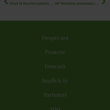
Start la înscrieri pentru Ziua de Curățenie Națională!
HP România premiază cartatorii țării! Everybody ON!
Despre noi
Proiecte
Donează
Implică-te
Parteneri
Știri