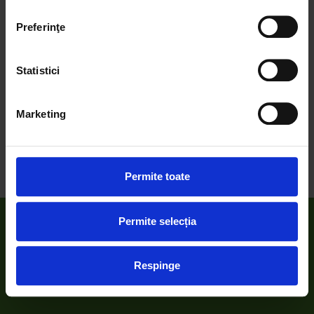
pot face completând formularul de
aici
.
Preferinţe
SHARE:
We work with
4 third parties
who may receive and
process your information.
Statistici
Marketing
ANTERIOR
URMATOR
RBS susţine Let’s Do It, Romania!
Let’s Do It, Romania! merge la Triathlon Challenge Mamaia, ediția a 3-a
Permite toate
Permite selecția
Despre noi
Respinge
Proiecte