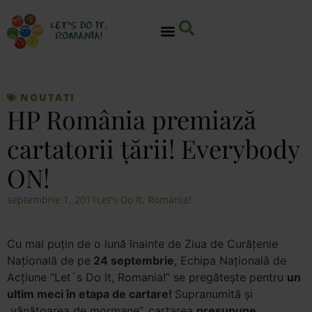
NOUTATI
HP România premiază
cartatorii țării! Everybody
ON!
septembrie 1, 2011
Let's Do It, Romania!
Cu mai puțin de o lună înainte de Ziua de Curățenie
Națională de pe
24 septembrie
, Echipa Națională de
Acțiune “Let`s Do It, Romania!” se pregătește pentru
un
ultim meci în etapa de cartare!
Supranumită și
„vânătoarea de mormane”, cartarea
presupune