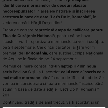
identificarea mormanelor de deșeuri plasate
necorespunzător
în arealele naturale și
înscrierea
acestora în baza de date “Let’s Do It, Romania!”
, în
vederea creării Hărții Deșeurilor!
Etapa de cartare
reprezintă etapa de calificare pentru
Ziua de Curățenie Națională
, pentru că pe baza
acesteia vor fi repartizate mormanele ce vor fi curățate
pe 24 septembrie. Cei dintâi cartatori ai țării vor fi
premiați de
HP România
, care susține Echipa Națională
de Acțiune în finala de pe 24 septembrie!
Premiul cel mare constă într-
un laptop HP din noua
seria Pavilion G
și va fi acordat
celui care a înscris cele
mai multe mormane
până în data de 19 septembrie. Se
vor lua în considerare și toate mormanele înscrise până
acum în baza de date a ediției “Let’s Do It, Romania!”
2011.
Continuând tradiția de anul trecut, va fi acordat și un