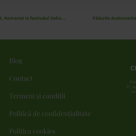
Avia Motors sustine participarea echipei Let’s Do It, Romania! la festivalul Delta Music Fest
Pădurile Andronache 
Blog
C
Contact
Aso
51, a
or
Termeni și condiții
Politică de confidențialitate
Politica cookies