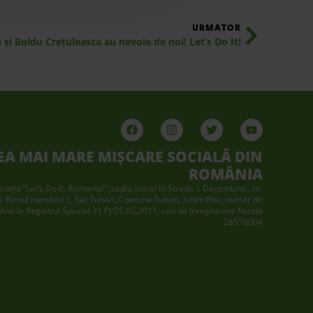
URMATOR
şi Boldu Creţuleasca au nevoie de noi! Let’s Do It!
EA MAI MARE MIȘCARE SOCIALĂ DIN
ROMÂNIA
ciaţia “Let’s Do It, Romania!”, sediu social în Strada 1 Decembrie., nr.
p. Biroul numărul 1, Sat Tunari, Comuna Tunari, Judet Ilfov, număr de
dine în Registrul Special 31 PJ/25.05.2011, cod de înregistrare fiscală
28576004