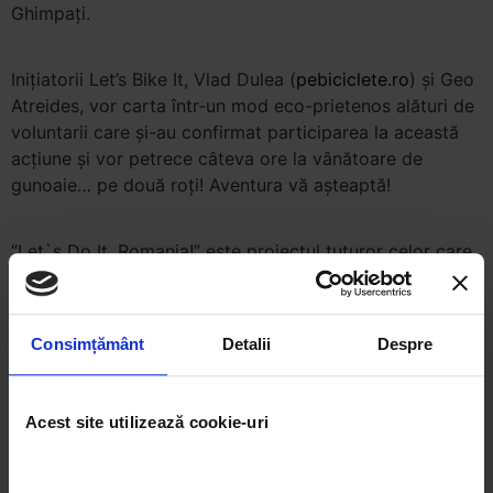
Ghimpaţi.
Iniţiatorii Let’s Bike It, Vlad Dulea (
pebiciclete.ro
) şi Geo
Atreides, vor carta într-un mod eco-prietenos alături de
voluntarii care şi-au confirmat participarea la această
acţiune şi vor petrece câteva ore la vânătoare de
gunoaie… pe două roţi! Aventura vă aşteaptă!
“Let`s Do It, Romania!” este proiectul tuturor celor care
cred că în România se întâmplă şi lucruri pozitive, atunci
când fiecare este dispus să contribuie, chiar cu foarte
puţin: o singură zi, pentru o Românie curată.
Consimțământ
Detalii
Despre
Let’s Bike It, Romania!
Acest site utilizează cookie-uri
www.letsbikeit.ro