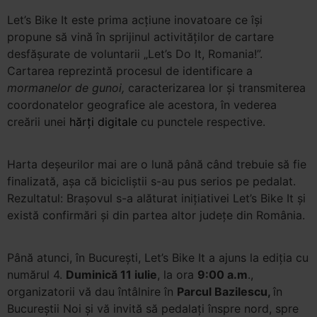
Let’s Bike It este prima acţiune inovatoare ce îşi
propune să vină în sprijinul activităţilor de cartare
desfăşurate de voluntarii „Let’s Do It, Romania!”.
Cartarea reprezintă procesul de identificare a
mormanelor de gunoi
,
caracterizarea lor şi transmiterea
coordonatelor geografice ale acestora, în vederea
creării unei
hărţi digitale
cu punctele respective.
Harta deşeurilor mai are o lună până când trebuie să fie
finalizată, aşa că bicicliştii s-au pus serios pe pedalat.
Rezultatul: Braşovul s-a alăturat iniţiativei Let’s Bike It şi
există confirmări şi din partea altor judeţe din România.
Până atunci, în Bucureşti, Let’s Bike It a ajuns la ediţia cu
numărul 4.
Duminică 11 iulie
, la ora
9:00 a.m
.,
organizatorii vă dau întâlnire în
Parcul Bazilescu,
în
Bucureştii Noi şi vă invită să pedalaţi înspre nord, spre