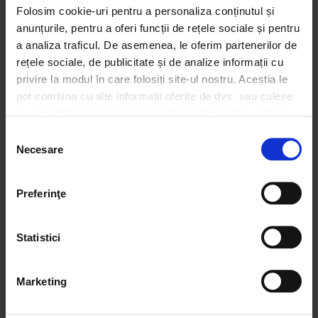
www.letsdoitromania.ro
Folosim cookie-uri pentru a personaliza conținutul și 
anunțurile, pentru a oferi funcții de rețele sociale și pentru 
Persoane de contact:
a analiza traficul. De asemenea, le oferim partenerilor de 
rețele sociale, de publicitate și de analize informații cu 
Vlad Dulea, 0751 519 999
privire la modul în care folosiți site-ul nostru. Aceștia le 
Geo Atreides, 0721 097 563
pot combina cu alte informații oferite de dvs. sau culese 
Anamaria Hâncu,
anamaria.hancu@letsdoitromania.ro
,
în urma folosirii serviciilor lor. 
Vezi politica de cookies
0734 857 405
Selecția
Site:
http://www.letsdoitromania.ro
Necesare
consimțământului
Blog
http://www.blog.letsdoitromania.ro
Twitter:
http://www.twitter.com/letsdoitro
Preferinţe
Cauza de Facebook:
We work with
4 third parties
who may receive and
http://apps.facebook.com/causes/causes/403155/
process your information.
Statistici
Grup pe Facebook:
http://www.facebook.com/#!/group.php?
Marketing
gid=125972337425799&ref=ts