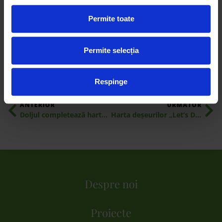
Permite toate
SHARE:
Permite selecția
Respinge
ANTERIOR
URMATOR
Doljul completează harta deşeurilor din România
Harta deşeurilor „Let’s Do It, Romania! creşte cu încă 5 judeţe!
Despre noi
Proiecte