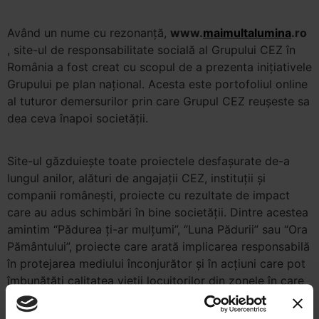
Având un nume cu rezonanţă,
www.
maimultalumina
.ro
, site-ul de responsabilitate socială al Grupului CEZ în
România a fost creat cu scopul de a prezenta iniţiativele
Grupului pe plan naţional. Acesta este portofoliul online
al tuturor demersurilor prin care Grupul CEZ reuşeste sa
dea ceva înapoi societăţii.
Site-ul găzduieşte toate proiectele desfaşurate de-a
lungul anilor, alături de angajaţii CEZ, instituţii şi
companii româneşti, proiecte cu rezultate de impact
care au adus schimbări în bine societăţii. Dintre acestea
amintim “Pădurea ţi-ar mulţumi”, “Luna Pădurii” sau “Ora
Pământului”, proiecte care arată implicarea responsabilă
în protejarea mediului înconjurător şi în acţiuni care pot
îmbunătăţi calitatea vieţii locuitorilor din zonele în care
activează Grupul CEZ în România.