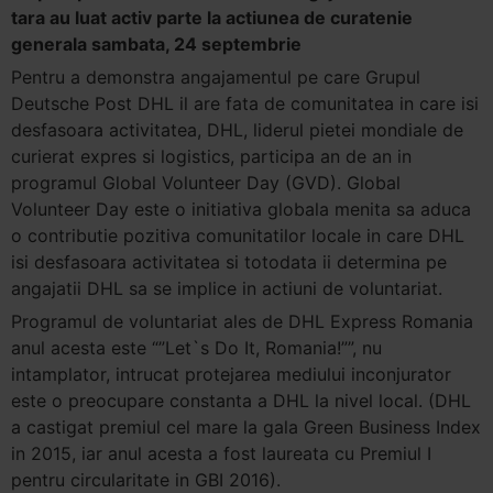
tara au luat activ parte la actiunea de curatenie
generala sambata, 24 septembrie
Pentru a demonstra angajamentul pe care Grupul
Deutsche Post DHL il are fata de comunitatea in care isi
desfasoara activitatea, DHL, liderul pietei mondiale de
curierat expres si logistics, participa an de an in
programul Global Volunteer Day (GVD). Global
Volunteer Day este o initiativa globala menita sa aduca
o contributie pozitiva comunitatilor locale in care DHL
isi desfasoara activitatea si totodata ii determina pe
angajatii DHL sa se implice in actiuni de voluntariat.
Programul de voluntariat ales de DHL Express Romania
anul acesta este “”Let`s Do It, Romania!””, nu
intamplator, intrucat protejarea mediului inconjurator
este o preocupare constanta a DHL la nivel local. (DHL
a castigat premiul cel mare la gala Green Business Index
in 2015, iar anul acesta a fost laureata cu Premiul I
pentru circularitate in GBI 2016).