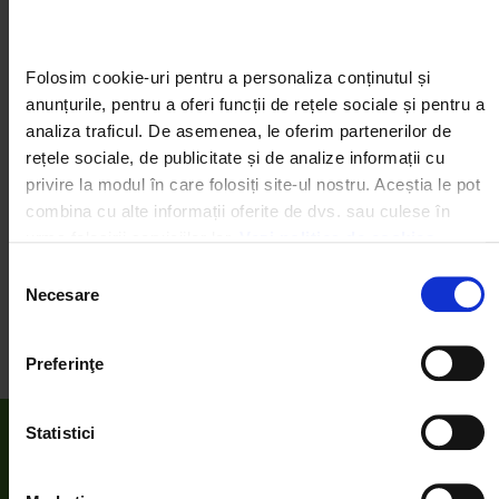
Romania! trebuie să le îndeplinească.
Companiile se implica active si prin angajatii mobilizati
la fiecare editie a zilei de curatenie.
Folosim cookie-uri pentru a personaliza conținutul și 
anunțurile, pentru a oferi funcții de rețele sociale și pentru a 
Multumim pentru sustinere.
analiza traficul. De asemenea, le oferim partenerilor de 
rețele sociale, de publicitate și de analize informații cu 
SHARE:
privire la modul în care folosiți site-ul nostru. Aceștia le pot 
combina cu alte informații oferite de dvs. sau culese în 
urma folosirii serviciilor lor. 
Vezi politica de cookies
Selecția
Necesare
ANTERIOR
URMATOR
consimțământului
CONGAZ devine partenerul proiectului ”Let’s Do It, Danube!” in judetul Constanta
Start la înscrieri pentru Ziua de Curățenie Națională la Dunăre
Preferinţe
We work with
4 third parties
who may receive and
process your information.
Statistici
Despre noi