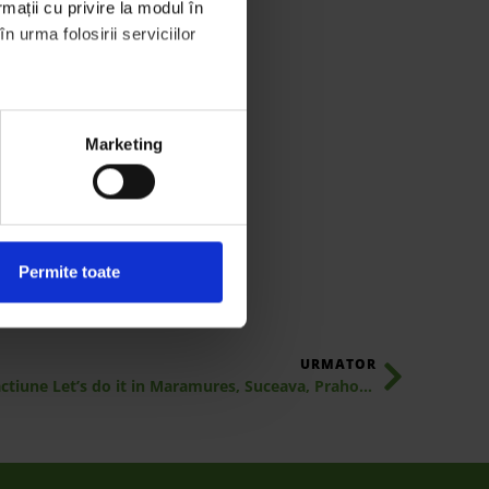
mații cu privire la modul în 
 urma folosirii serviciilor 
Marketing
Permite toate
URMATOR
ROSAL este titularul echipei de actiune Let’s do it in Maramures, Suceava, Prahova si Bistrita Nasaud