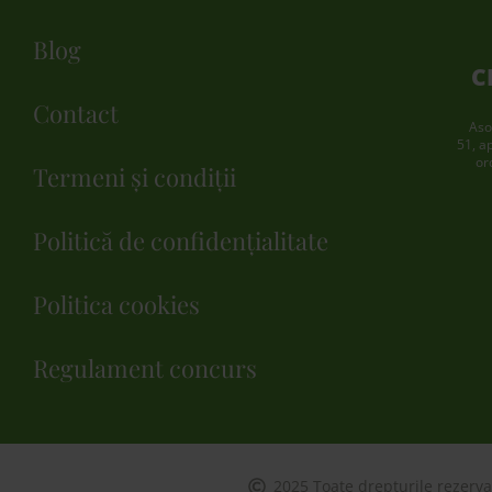
Blog
C
Contact
Aso
51, a
or
Termeni și condiții
Politică de confidențialitate
Politica cookies
Regulament concurs
2025 Toate drepturile rezerva