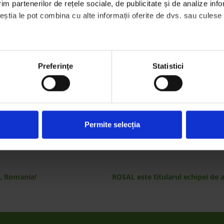
m partenerilor de rețele sociale, de publicitate și de analize infor
ceștia le pot combina cu alte informații oferite de dvs. sau culese în
o/
Preferinţe
Statistici
SHARE:
who may receive and process your information.
Permite selecția
t, Romania!