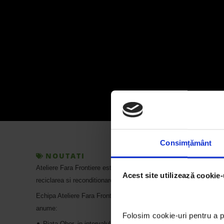
Consimțământ
NOUTATI
Ateliere Fara Frontiere este o asociatie romana non
profit a carei
Acest site utilizează cookie-
reciclarea si reconditionarea calculatoarelor colectate de la compan
Echipa Ateliere Fara Frontiere va participa la Ziua Nationala de Cu
anume:
Folosim cookie-uri pentru a pe
•
Piata Obor, in intervalul 9.00-12.00