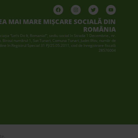
EA MAI MARE MIȘCARE SOCIALĂ DIN
ROMÂNIA
ciaţia “Let’s Do It, Romania!”, sediu social în Strada 1 Decembrie., nr.
p. Biroul numărul 1, Sat Tunari, Comuna Tunari, Judet Ilfov, număr de
dine în Registrul Special 31 PJ/25.05.2011, cod de înregistrare fiscală
28576004
te.