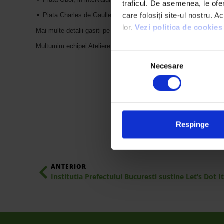
traficul. De asemenea, le oferi
•
care folosiți site-ul nostru. A
Piata Charles de Gaulles, in intervalul 13.00-17.00
lor. 
Vezi politica de cookies
Mai multe detalii gasiti pe site-ul
http://www.atelierefarafrontiere.r
Multumim
echipei Ateliere Fara Frontiere pentru sustinere!
Selecția
Necesare
consimțământului
We work with
4 third parties
Respinge
ANTERIOR
Institutia Prefectului Bucuresti sustine Let’s Dot I