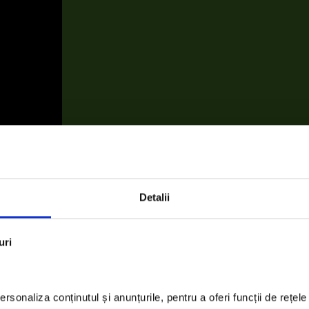
Detalii
 misiune este integrarea socioprofesionala a persoanelor in dificultate printr-u
uri
ii si institutii responsabile.
ratenie atat prin curatarea unui spatiu alocat cat si prin colectarea de deseuri 
rsonaliza conținutul și anunțurile, pentru a oferi funcții de rețele 