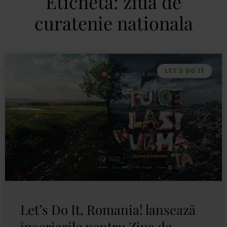
Etichetă: ziua de
curatenie nationala
LET'S DO IT
Let’s Do It, Romania! lansează
înscrierile pentru Ziua de