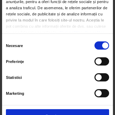
anunțurile, pentru a oferi funcții de rețele sociale și pentru 
organizarea acțiunilor de ecologizare la nivelul întregii
a analiza traficul. De asemenea, le oferim partenerilor de 
rețele sociale, de publicitate și de analize informații cu 
CITESTE MAI MULT »
privire la modul în care folosiți site-ul nostru. Aceștia le 
pot combina cu alte informații oferite de dvs. sau culese 
Andreea Bitca
ianuarie 8, 2026
în urma folosirii serviciilor lor. 
Vezi politica de cookies
Selecția
Necesare
consimțământului
NEWS
Preferinţe
We work with
4 third parties
who may receive and
process your information.
Statistici
Marketing