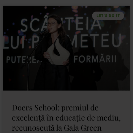
LET'S DO IT
Doers School: premiul de
excelență în educație de mediu,
recunoscută la Gala Green