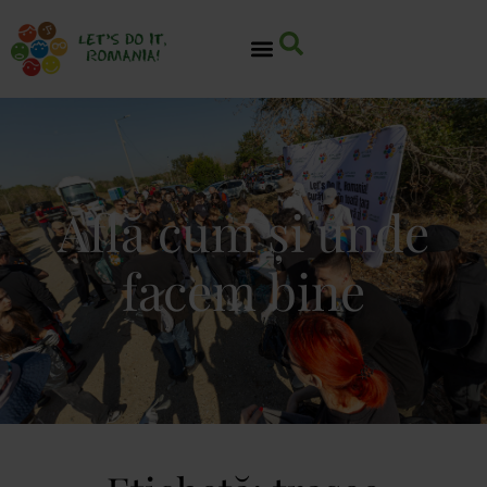
Află cum și unde
facem bine