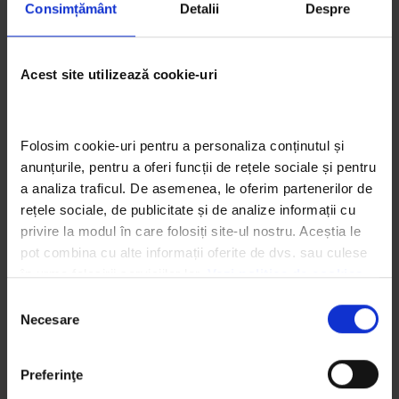
Consimțământ
Detalii
Despre
Arta eco prin ochii elevilor: 3 proiecte semifinaliste
Trash Art de la Liceul de Arte Dimitrie Paciurea și
semnificația lor
Acest site utilizează cookie-uri
iunie 26, 2026
Arta eco prin ochii studenților: 4 proiecte speciale
Folosim cookie-uri pentru a personaliza conținutul și 
Trash Art de la Universitatea de Arte din Iași și
anunțurile, pentru a oferi funcții de rețele sociale și pentru 
semnificația lor
iunie 23, 2026
a analiza traficul. De asemenea, le oferim partenerilor de 
rețele sociale, de publicitate și de analize informații cu 
privire la modul în care folosiți site-ul nostru. Aceștia le 
Let’s Do It, Romania! lansează înscrierile pentru Ziua
pot combina cu alte informații oferite de dvs. sau culese 
de Curățenie Națională, care are loc pe 19
în urma folosirii serviciilor lor. 
Vezi politica de cookies
septembrie, simultan în 190 de țări
iunie 3, 2026
Selecția
Necesare
consimțământului
Arta eco prin ochii studenților: 3 proiecte speciale
Trash Art de la Universitatea de Arte din Iași și
Preferinţe
semnificația lor