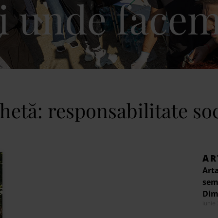
i unde facem
hetă: responsabilitate so
AR
Arta
semi
Dimi
iunie