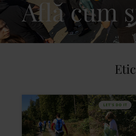
Află cum ș
Etic
LET'S DO IT