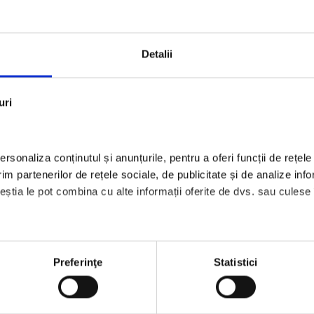
mai 2
CA
Detalii
Bus
Des
Let'
uri
Mus
Ne
rsonaliza conținutul și anunțurile, pentru a oferi funcții de rețele 
Nou
m partenerilor de rețele sociale, de publicitate și de analize infor
Pho
ceștia le pot combina cu alte informații oferite de dvs. sau culese în
Pov
Pro
Spo
Preferinţe
Statistici
Stir
Unc
who may receive and process your information.