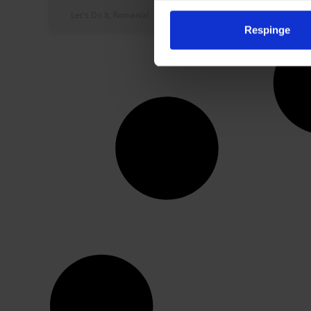
Let's Do It, Romania!
noiembrie 16, 2016
Respinge