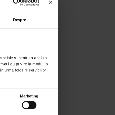
5, 2026
TEGORII
Despre
iness
(1)
ign
(3)
s Do It
(51)
ic
(2)
ws
(51)
sociale și pentru a analiza 
tati
(461)
mații cu privire la modul în 
tography
(1)
 urma folosirii serviciilor 
esti LDIR 5 Ani
(2)
jects
(1)
rt
(2)
Marketing
i
(14)
ategorized
(39)