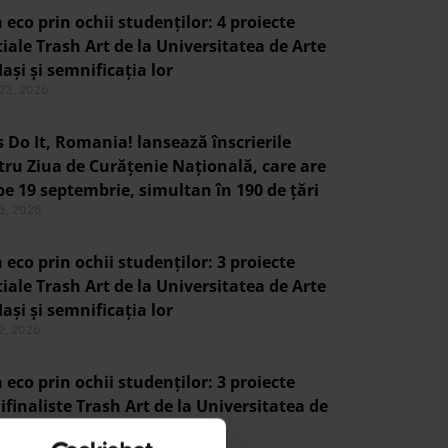
 eco prin ochii studenților: 4 proiecte
iale Trash Art de la Universitatea de Arte
Iași și semnificația lor
 23, 2026
s Do It, Romania! lansează înscrierile
tru Ziua de Curățenie Națională, care are
pe 19 septembrie, simultan în 190 de țări
 3, 2026
 eco prin ochii studenților: 3 proiecte
iale Trash Art de la Universitatea de Arte
Iași și semnificația lor
 2, 2026
 eco prin ochii studenților: 3 proiecte
finaliste Trash Art de la Universitatea de
 din Iași și semnificația lor