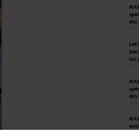
Arta
spec
din 
iunie
Let’
pen
loc 
iunie
Arta
spec
din 
iunie
Arta
semi
Arte