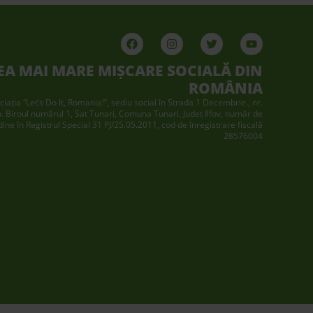
EA MAI MARE MIȘCARE SOCIALĂ DIN
ROMÂNIA
ciaţia “Let’s Do It, Romania!”, sediu social în Strada 1 Decembrie., nr.
p. Biroul numărul 1, Sat Tunari, Comuna Tunari, Judet Ilfov, număr de
dine în Registrul Special 31 PJ/25.05.2011, cod de înregistrare fiscală
28576004