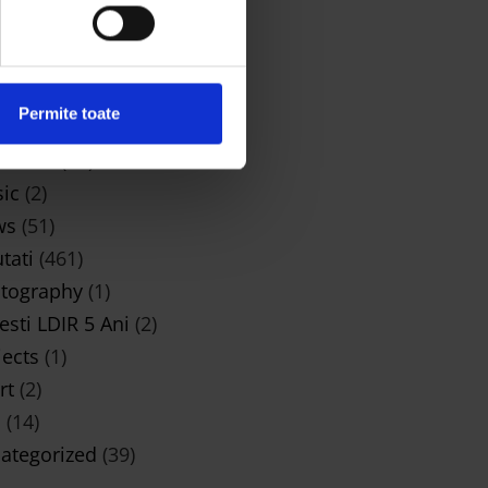
5, 2026
TEGORII
iness
(1)
Permite toate
ign
(3)
s Do It
(51)
ic
(2)
ws
(51)
tati
(461)
tography
(1)
esti LDIR 5 Ani
(2)
jects
(1)
rt
(2)
i
(14)
ategorized
(39)