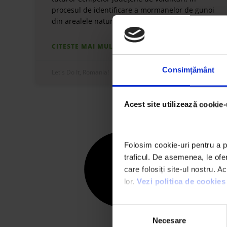
procesul de identificare a mormanelor de gunoi
din arealele naturale. Din luna iunie si până în
CITESTE MAI MULT »
Consimțământ
Let's Do It, Romania!
iunie 6, 2013
Acest site utilizează cookie-
Folosim cookie-uri pentru a pe
traficul. De asemenea, le oferi
care folosiți site-ul nostru. A
lor. 
Vezi politica de cookies
Selecția
Necesare
consimțământului