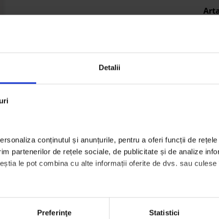
Arta
spec
din 
iunie
Detalii
Let’
pen
loc 
uri
iunie
Arta
spec
rsonaliza conținutul și anunțurile, pentru a oferi funcții de rețele 
din 
m partenerilor de rețele sociale, de publicitate și de analize infor
iunie
ceștia le pot combina cu alte informații oferite de dvs. sau culese în
Arta
semi
Arte
Preferinţe
Statistici