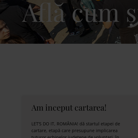
Află cum ș
Am inceput cartarea!
LET’S DO IT, ROMÂNIA! dă startul etapei de
cartare, etapă care presupune implicarea
tuturor echipelor județene de voluntari, în