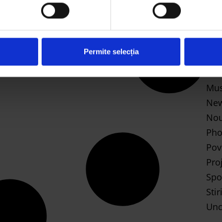
mai 2
CA
who may receive and process your information.
Bus
Permite selecția
Des
Let'
Mus
Ne
Nou
Pho
Pov
Pro
Spo
Stir
Unc