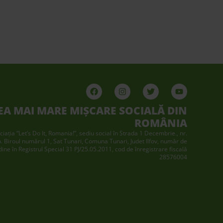
EA MAI MARE MIȘCARE SOCIALĂ DIN
ROMÂNIA
ciaţia “Let’s Do It, Romania!”, sediu social în Strada 1 Decembrie., nr.
p. Biroul numărul 1, Sat Tunari, Comuna Tunari, Judet Ilfov, număr de
dine în Registrul Special 31 PJ/25.05.2011, cod de înregistrare fiscală
28576004