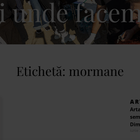
i unde facem
Etichetă: mormane
AR
Arta
semi
Dimi
iunie