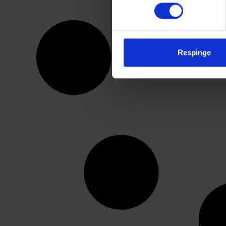
We work with
4 third parties
Respinge