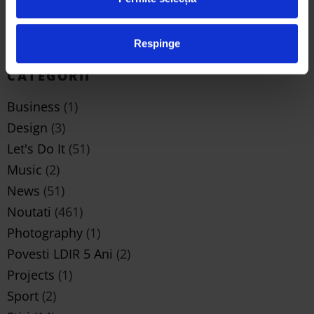
semifinaliste Trash Art de la Universitatea de Arte din
Iași și semnificația lor
Respinge
mai 25, 2026
CATEGORII
Business
(1)
Design
(3)
Let's Do It
(51)
Music
(2)
News
(51)
Noutati
(461)
Photography
(1)
Povesti LDIR 5 Ani
(2)
Projects
(1)
Sport
(2)