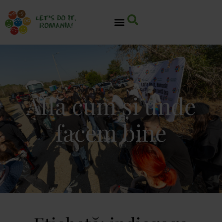
Află cum și unde
facem bine