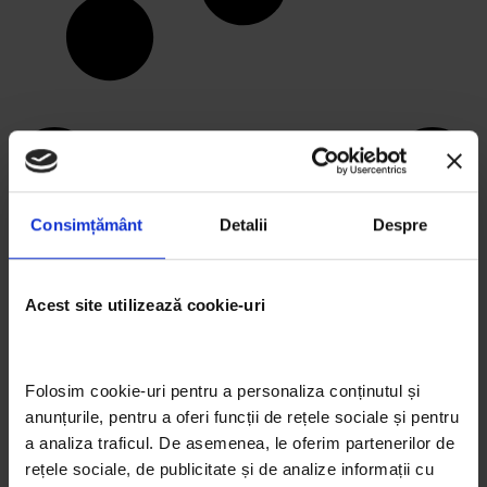
Consimțământ
Detalii
Despre
Acest site utilizează cookie-uri
Folosim cookie-uri pentru a personaliza conținutul și 
anunțurile, pentru a oferi funcții de rețele sociale și pentru 
ARTICOLE RECENTE
a analiza traficul. De asemenea, le oferim partenerilor de 
Arta eco prin ochii elevilor: 3 proiecte semifinaliste
rețele sociale, de publicitate și de analize informații cu 
Trash Art de la Liceul de Arte Dimitrie Paciurea și