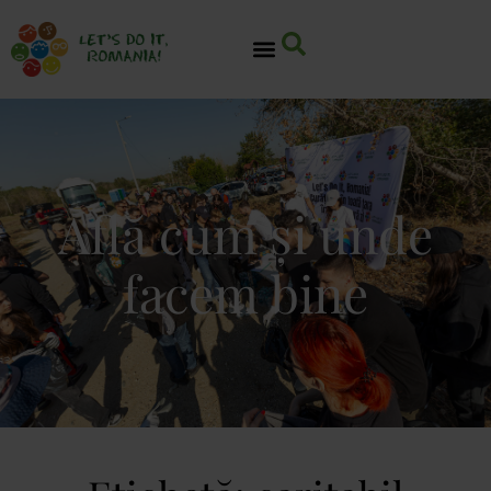
Află cum și unde
facem bine