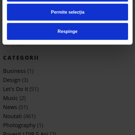
semnificația lor
iunie 2, 2026
Permite selecția
Arta eco prin ochii studenților: 3 proiecte
Respinge
semifinaliste Trash Art de la Universitatea de Arte din
Iași și semnificația lor
mai 25, 2026
CATEGORII
Business
(1)
Design
(3)
Let's Do It
(51)
Music
(2)
News
(51)
Noutati
(461)
Photography
(1)
Povesti LDIR 5 Ani
(2)