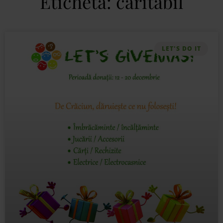
Etichetă: caritabil
LET'S DO IT