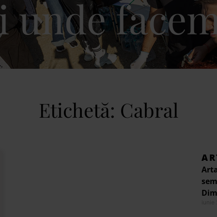
i unde facem
Etichetă: Cabral
AR
Arta
semi
Dimi
iunie