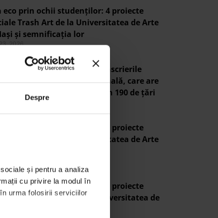
 eco prin ochii studenților: 4 proiecte
iale Trash Art de la Universitatea de Arte
Iași și semnificația lor
 23, 2026
s Do It, Romania! lansează înscrierile
tru Ziua de Curățenie Națională, care are
pe 19 septembrie, simultan în 190 de țări
Despre
 3, 2026
 eco prin ochii studenților: 3 proiecte
iale Trash Art de la Universitatea de Arte
Iași și semnificația lor
 2, 2026
sociale și pentru a analiza 
mații cu privire la modul în 
 eco prin ochii studenților: 3 proiecte
 urma folosirii serviciilor 
finaliste Trash Art de la Universitatea de
 din Iași și semnificația lor