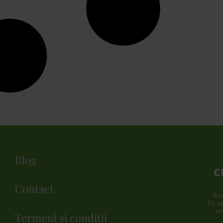
Blog
C
Contact
Aso
51, a
or
Termeni și condiții