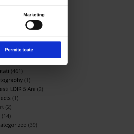
5, 2026
TEGORII
Marketing
iness
(1)
ign
(3)
s Do It
(51)
Permite toate
ic
(2)
ws
(51)
tati
(461)
tography
(1)
esti LDIR 5 Ani
(2)
jects
(1)
rt
(2)
i
(14)
ategorized
(39)