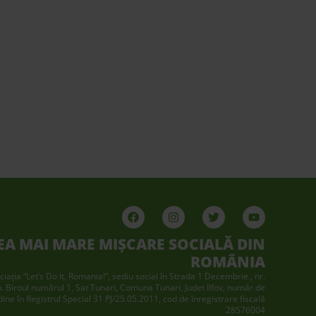
EA MAI MARE MIȘCARE SOCIALĂ DIN
ROMÂNIA
ciaţia “Let’s Do It, Romania!”, sediu social în Strada 1 Decembrie., nr.
p. Biroul numărul 1, Sat Tunari, Comuna Tunari, Judet Ilfov, număr de
dine în Registrul Special 31 PJ/25.05.2011, cod de înregistrare fiscală
28576004