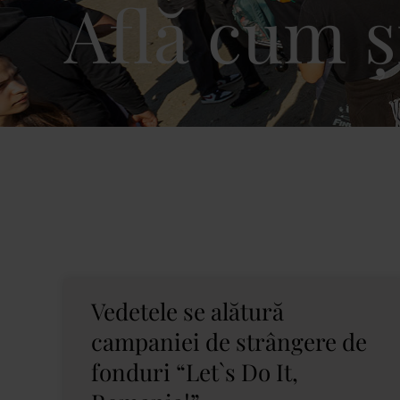
Află cum ș
Vedetele se alătură
campaniei de strângere de
fonduri “Let`s Do It,