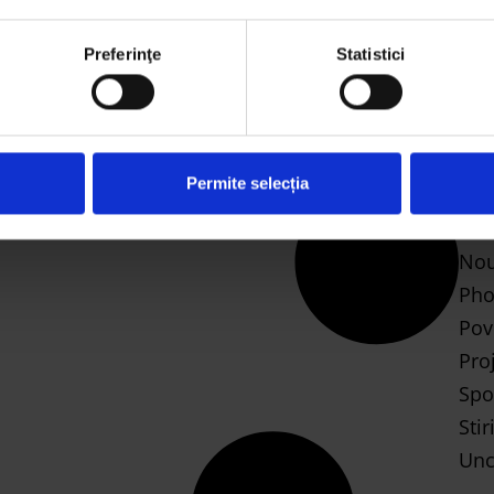
mai 2
CA
Preferinţe
Statistici
Bus
Des
who may receive and process your information.
Let'
Permite selecția
Mus
Ne
Nou
Pho
Pov
Pro
Spo
Stir
Unc