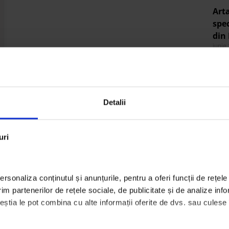
Arta
spec
din 
iunie
Let’
pen
loc 
Detalii
iunie
Arta
uri
spec
din 
iunie
rsonaliza conținutul și anunțurile, pentru a oferi funcții de rețele 
m partenerilor de rețele sociale, de publicitate și de analize infor
Arta
ceștia le pot combina cu alte informații oferite de dvs. sau culese în
semi
Arte