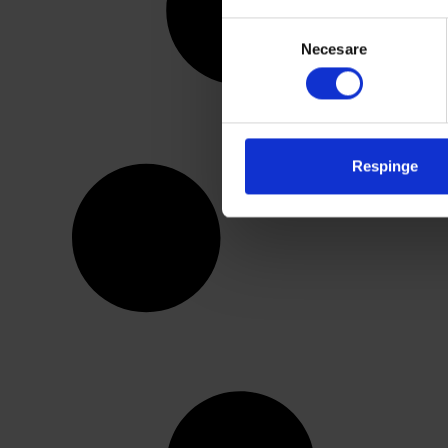
Selecția
Necesare
consimțământului
We work with
4 third parties
Respinge