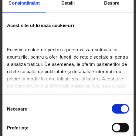
Consimțământ
Detalii
Despre
Arta eco prin ochii elevilor: 3 proiecte semifinaliste
Trash Art de la Liceul de Arte Dimitrie Paciurea și
semnificația lor
Acest site utilizează cookie-uri
iunie 26, 2026
Arta eco prin ochii studenților: 4 proiecte speciale
Folosim cookie-uri pentru a personaliza conținutul și 
Trash Art de la Universitatea de Arte din Iași și
anunțurile, pentru a oferi funcții de rețele sociale și pentru 
semnificația lor
iunie 23, 2026
a analiza traficul. De asemenea, le oferim partenerilor de 
rețele sociale, de publicitate și de analize informații cu 
privire la modul în care folosiți site-ul nostru. Aceștia le 
Let’s Do It, Romania! lansează înscrierile pentru Ziua
pot combina cu alte informații oferite de dvs. sau culese 
de Curățenie Națională, care are loc pe 19
în urma folosirii serviciilor lor. 
Vezi politica de cookies
septembrie, simultan în 190 de țări
iunie 3, 2026
Selecția
Necesare
consimțământului
Arta eco prin ochii studenților: 3 proiecte speciale
Trash Art de la Universitatea de Arte din Iași și
Preferinţe
semnificația lor