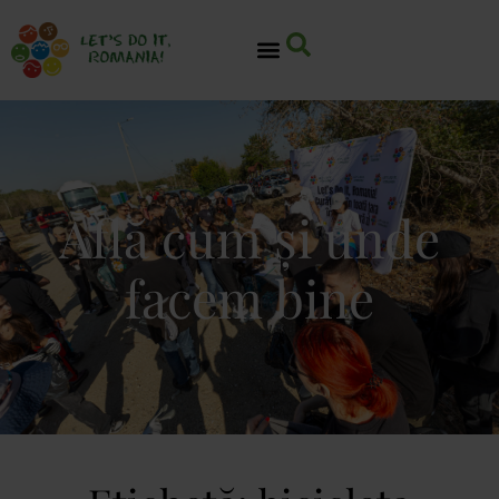
Află cum și unde
facem bine