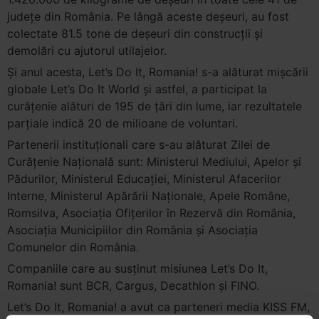
județe din România. Pe lângă aceste deșeuri, au fost
colectate 81.5 tone de deșeuri din construcții și
demolări cu ajutorul utilajelor.
Și anul acesta, Let
’
s Do It, Romania! s-a alăturat mișcării
globale Let
’
s Do It World și astfel, a participat la
curățenie alături de 195 de țări din lume, iar rezultatele
parțiale indică 20 de milioane de voluntari.
Partenerii instituționali care s-au alăturat Zilei de
Curățenie Națională sunt: Ministerul Mediului, Apelor și
Pădurilor, Ministerul Educației, Ministerul Afacerilor
Interne, Ministerul Apărării Naţionale, Apele Române,
Romsilva, Asociația Ofițerilor în Rezervă din România,
Asociația Municipiilor din România și Asociația
Comunelor din România.
Companiile care au susținut misiunea Let
’
s Do It,
Romania! sunt BCR, Cargus, Decathlon și FINO.
Let
’
s Do It, Romania! a avut ca parteneri media KISS FM,