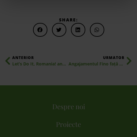
SHARE:
ANTERIOR
URMATOR
Let’s Do It, Romania! anunță Ziua de Curățenie Națională pe 16 septembrie alături de 191 de țări: peste 15 milioane de voluntari sunt așteptați la curățenie în întreaga lume
Angajamentul Fino față de Sustenabilitate: O Călătorie către un Viitor Mai Verde
Despre noi
Proiecte