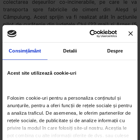
colectarea deşeurilor co-incinerabile, pe care le va
transporta spre fabricile de ciment din Aleşd şi
Câmpulung. Acest sprijin va fi realizat atât în acţiunile
pilot de curăţenie din judeţele Cluj (22 mai) şi Argeş (5
iunie), cât şi în Ziua de Curaţenie Naţională (25
septembrie 2010).
Consimțământ
Detalii
Despre
Un partener pentru mobilizarea voluntarilor este
Centrul Naţional de Voluntariat Pro Vobis
. Această
instituţie va încuraja voluntarii din reţeaua naţională să
Acest site utilizează cookie-uri
se implice în curăţenia ţării.
Folosim cookie-uri pentru a personaliza conținutul și 
De asemenea, suntem bucuroşi să avem un sprijin din
anunțurile, pentru a oferi funcții de rețele sociale și pentru 
partea
Nokia România
, care a dotat echipa de proiect
a analiza traficul. De asemenea, le oferim partenerilor de 
cu 40 de telefoane mobile.
rețele sociale, de publicitate și de analize informații cu 
privire la modul în care folosiți site-ul nostru. Aceștia le 
pot combina cu alte informații oferite de dvs. sau culese 