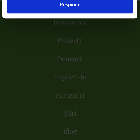
Respinge
Despre noi
Proiecte
Donează
Implică-te
Parteneri
Știri
Blog