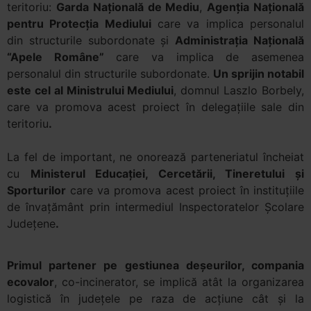
teritoriu:
Garda Naţională de Mediu
,
Agenţia Naţională
pentru Protecţia Mediului
care va implica personalul
din structurile subordonate şi
Administraţia Naţională
“Apele Române”
care va implica de asemenea
personalul din structurile subordonate.
Un sprijin notabil
este cel al Ministrului Mediului
, domnul Laszlo Borbely,
care va promova acest proiect în delegaţiile sale din
teritoriu
.
La fel de important, ne onorează parteneriatul încheiat
cu
Ministerul Educaţiei, Cercetării, Tineretului şi
Sporturilor
care va promova acest proiect în instituţiile
de învaţământ prin intermediul Inspectoratelor Şcolare
Judeţene
.
Primul partener pe gestiunea deşeurilor, compania
ecovalor
, co-incinerator, se implică atât la organizarea
logistică în judeţele pe raza de acţiune cât şi la