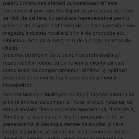
pentru construirea afacerii dumneavoastră!” este
fundamentul prin care MailAgent se angajează să ofere
servicii de calitate, cu rezultate reprezentative pentru
orice tip de afacere. Indiferent de profilul acesteia – mic
magazin, industria hotelieră o linie de producţie etc. –
Obiectivul este de a menţine şi de a creşte numărul de
clienţi.
Viziunea MailAgent de a comunica profesionist şi
responsabil în relaţia cu partenerii şi clienţii săi este
completată de comportamentul “sănătos” şi spiritual
civic faţă de comunitatea în care trăim şi mediul
înconjurător.
General Manager MailAgent ne împărtăşeşte părerea lui
privind implicarea companiei intrun proiect naţional, de
natură socială: “Într-o societate egocentrică, “Let’s do it,
România!” a deschis ochii multor persoane. Printr-o
perseverenţă şi ideologie demne de invidiat şi ne-a
învăţat că putem să facem mai mult. Exemplul sutelor