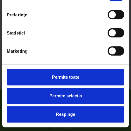
să facă parte din Echipa Naţională care va curăţa
România.
Preferinţe
We work with
4 third parties
who may receive and
SHARE:
process your information.
Statistici
Marketing
ANTERIOR
URMATOR
Romtelecom sustine din nou Let’s Do It, Romania!
Rezultate preliminare – peste 250 000 de romani au iesit la curatenie nationala
Permite toate
Permite selecția
Despre noi
Respinge
Proiecte