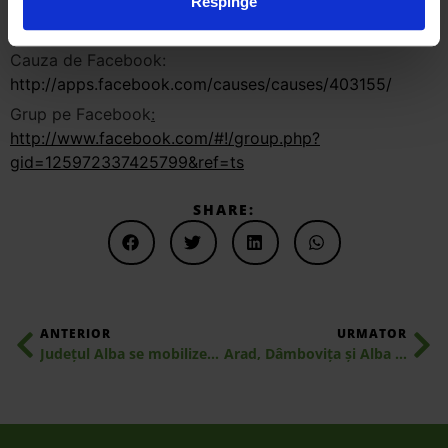
Blog
http://www.blog.letsdoitromania.ro
Respinge
Twitter:
http://www.twitter.com/letsdoitro
Cauza de Facebook:
http://apps.facebook.com/causes/causes/403155/
Grup pe Facebook
:
http://www.facebook.com/#!/group.php?
gid=125972337425799&ref=ts
SHARE:
ANTERIOR
URMATOR
Judeţul Alba se mobilizează pentru realizarea hărţii deşeurilor din România!
Arad, Dâmboviţa şi Alba sprijină realizarea hărţii deşeurilor din România!