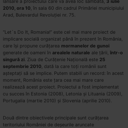
lansare a proiectului care va avea loc sâmbătă,
3 iulie
2010, ora 10
, în sala 60 din cadrul Primăriei municipiului
Arad, Bulevardul Revoluţiei nr. 75.
“Let`s Do It, Romania!” este cel mai mare proiect de
implicare socială organizat până în prezent în România,
care îşi propune curăţarea
mormanelor de gunoi
generate
de oameni în
arealele naturale
ale ţării,
într-o
singură zi
. Ziua de Curăţenie Naţională este
25
septembrie 2010
, dată la care toţi românii sunt
aşteptaţi să se implice. Putem stabili un record: în acest
moment, România este ţara cea mai mare care
realizează acest proiect. Proiectul a fost implementat
cu succes în Estonia (2008), Letonia şi Lituania (2009),
Portugalia (martie 2010) şi Slovenia (aprilie 2010).
Două dintre obiectivele principale sunt curăţarea
teritoriului României de deşeurile aruncate