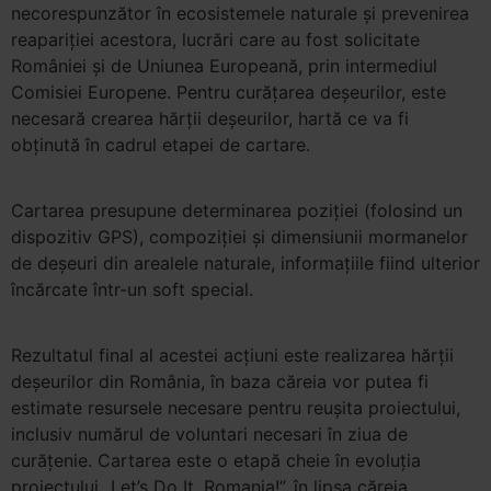
necorespunzător în ecosistemele naturale şi prevenirea
reapariţiei acestora, lucrări care au fost solicitate
României şi de Uniunea Europeană, prin intermediul
Comisiei Europene. Pentru curăţarea deşeurilor, este
necesară crearea hărţii deşeurilor, hartă ce va fi
obţinută în cadrul etapei de cartare.
Cartarea presupune determinarea poziţiei (folosind un
dispozitiv GPS), compoziţiei şi dimensiunii mormanelor
de deşeuri din arealele naturale, informaţiile fiind ulterior
încărcate într-un soft special.
Rezultatul final al acestei acţiuni este realizarea hărţii
deşeurilor din România, în baza căreia vor putea fi
estimate resursele necesare pentru reuşita proiectului,
inclusiv numărul de voluntari necesari în ziua de
curăţenie. Cartarea este o etapă cheie în evoluţia
proiectului „Let’s Do It, Romania!”, în lipsa căreia