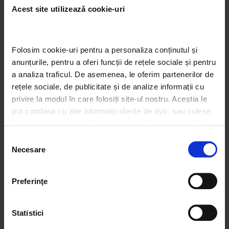
echipa tanara cu mult entuziasm. Fiecare dintre noi stim
Acest site utilizează cookie-uri
ca sistemul educational din Romania are nevoie de
sustinere, de incredere si de movitatie.” – a declarat
Andrei Cosuleanu – director executiv Let’s Do It,
Folosim cookie-uri pentru a personaliza conținutul și 
Romania!
anunțurile, pentru a oferi funcții de rețele sociale și pentru 
Potrivit datelor oficiale din 2010, in Romania, 82% dintre
a analiza traficul. De asemenea, le oferim partenerilor de 
cladirile scolilor sunt construite inainte de 1970 fara a fi
rețele sociale, de publicitate și de analize informații cu 
renovate pana in prezent iar 10% dintre scoli nu au aviz
privire la modul în care folosiți site-ul nostru. Aceștia le 
sanitar de functionare.
pot combina cu alte informații oferite de dvs. sau culese 
în urma folosirii serviciilor lor. 
Vezi politica de cookies
SHARE:
Selecția
Necesare
consimțământului
Preferinţe
ANTERIOR
URMATOR
We work with
4 third parties
who may receive and
LDIR lanseaza Scoala mea Verde, un proiect national destinat refacerii scolilor
LDIR lansează proiectul Let’s Do It, Danube!
process your information.
Statistici