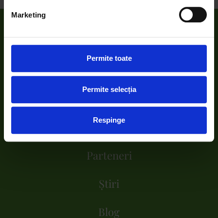
Marketing
Despre noi
Permite toate
Proiecte
Permite selecția
Donează
Respinge
Implică-te
Parteneri
Știri
Blog