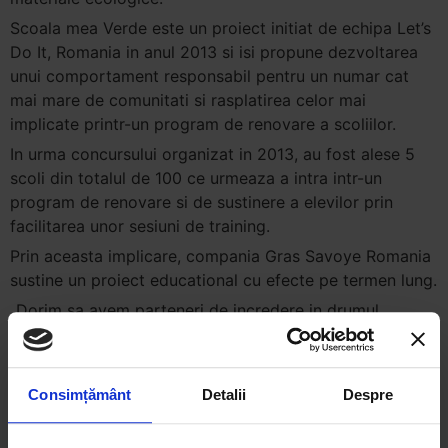
Scoala mea Verde este un proiect initiat de echipa Let’s
Do It, Romania in anul 2013 si isi propune dezvoltarea
unui comportament responsabil pentru un numar cat
mai mare de comunitati si rasplatirea celor mai
implicate printr-un program de renovare a scoliilor.
In urma concursului organizat in 2013, au fost alese 5
scoli din totalul de 100 ce urmeaza a intra intr-un
program de renovare si de sustinere a elevilor prin
facilitarea unor sesiuni de training.
Prin aceasta implicare, compania Gras Savoye Romania
sustine un proiect educational cu efecte pe termen lung.
„Dorim sa avem parteneri de incredere in drumul
asumat in cadrul acestui proiect. Cei peste 500.000
copii prezenti in cadrul campaniei
Let’s Do It, Romania ne-au determinat sa initiem un
Consimțământ
Detalii
Despre
proiect pentru sustinerea invatamantului din
Romania.Este o noua provocare pentru noi, pentru o