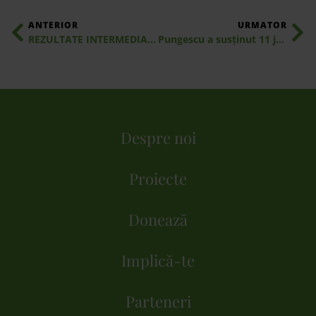
ANTERIOR
URMATOR
REZULTATE INTERMEDIARE „LET`S DO IT, ROMANIA!”: PESTE 118 000 DE VOLUNTARI AU PARTICIPAT LA ZIUA DE CURĂȚENIE NAȚIONALĂ DE PE 21 SEPTEMBRIE
Pungescu a susținut 11 județe cu saci pentru Ziua de Curățenie Națională
Despre noi
Proiecte
Donează
Implică-te
Parteneri