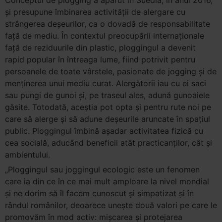
și presupune îmbinarea activității de alergare cu
strângerea deșeurilor, ca o dovadă de responsabilitate
față de mediu. În contextul preocupării internaționale
față de reziduurile din plastic, ploggingul a devenit
rapid popular în întreaga lume, fiind potrivit pentru
persoanele de toate vârstele, pasionate de jogging şi de
menţinerea unui mediu curat. Alergătorii iau cu ei saci
sau pungi de gunoi și, pe traseul ales, adună gunoaiele
găsite. Totodată, aceştia pot opta și pentru rute noi pe
care să alerge și să adune deșeurile aruncate în spațiul
public. Ploggingul îmbină așadar activitatea fizică cu
cea socială, aducând beneficii atât practicanților, cât și
ambientului.
„Ploggingul sau joggingul ecologic este un fenomen
care ia din ce în ce mai mult amploare la nivel mondial
și ne dorim să îl facem cunoscut și simpatizat şi în
rândul românilor, deoarece unește două valori pe care le
promovăm în mod activ: mișcarea și protejarea