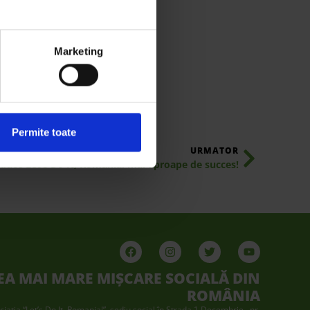
Marketing
Permite toate
URMATOR
duce Let’s Do It, Romania! mai aproape de succes!
EA MAI MARE MIȘCARE SOCIALĂ DIN
ROMÂNIA
ciaţia “Let’s Do It, Romania!”, sediu social în Strada 1 Decembrie., nr.