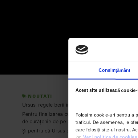
Consimțământ
Acest site utilizează cookie-
NOUTATI
Ursus, regele berii în România, este unul dintre sus
Pentru finalizarea cu succes a proiectului, Ursus
Folosim cookie-uri pentru a pe
de curăţenie de pe 25 septembrie.
traficul. De asemenea, le oferi
care folosiți site-ul nostru. A
Şi pentru că Ursus doreşte să contribuie şi efectiv 
lor. 
Vezi politica de cookies