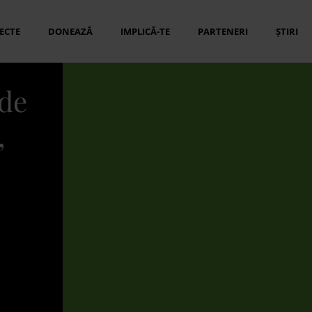
ECTE
DONEAZĂ
IMPLICĂ-TE
PARTENERI
ȘTIRI
 de
,