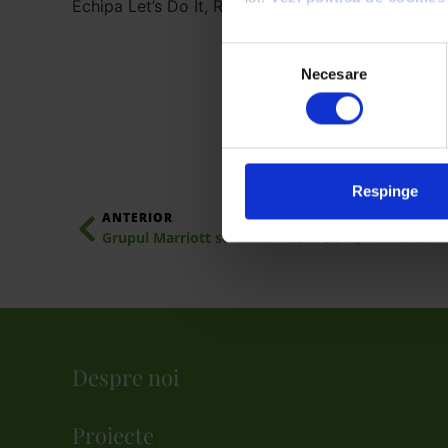
Echipa Let’s Do It, Romania! mulţumeşte Ursus pen
Selecția
Necesare
consimțământului
We work with
4 third parties
Respinge
ANTERIOR
Grupul Marriott se alătură Let’s Do It, Romania!
Despre noi
Proiecte