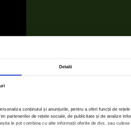
Detalii
uri
ţinătorii Let’s Do It, Romania!
 sponsorizează cu suma de 2500 de euro, atât de necesară ac
rsonaliza conținutul și anunțurile, pentru a oferi funcții de rețele 
m partenerilor de rețele sociale, de publicitate și de analize infor
ceștia le pot combina cu alte informații oferite de dvs. sau culese în
la curăţarea României, angajaţii Ursus vor ieşi la curăţenie î