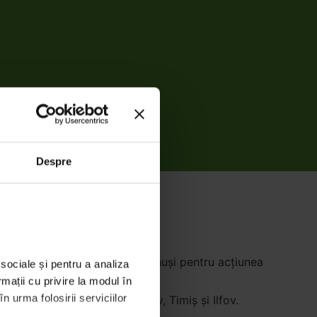
Despre
hiziţionării de saci şi de mănuşi pentru acţiunea
sociale și pentru a analiza 
mații cu privire la modul în 
 urma folosirii serviciilor 
n judeţele Cluj, Buzău, Braşov, Timiş şi Ilfov.