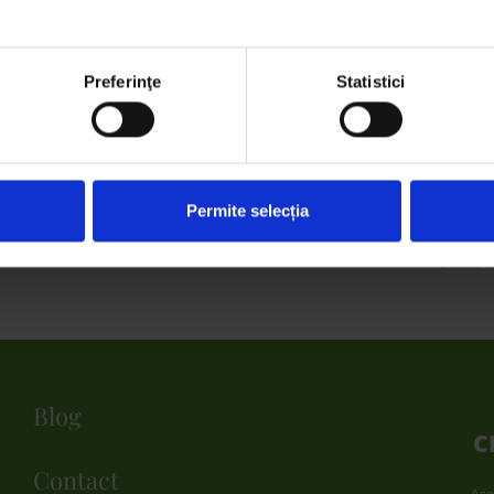
tru susţinere!
SHARE:
Preferinţe
Statistici
who may receive and process your information.
Permite selecția
Valad a
Blog
C
Contact
Aso