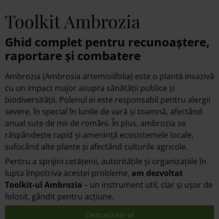
Toolkit Ambrozia
Ghid complet pentru recunoaștere,
raportare și combatere
Ambrozia (Ambrosia artemisiifolia) este o plantă invazivă
cu un impact major asupra sănătății publice și
biodiversității. Polenul ei este responsabil pentru alergii
severe, în special în lunile de vară și toamnă, afectând
anual sute de mii de români. În plus, ambrozia se
răspândește rapid și amenință ecosistemele locale,
sufocând alte plante și afectând culturile agricole.
Pentru a sprijini cetățenii, autoritățile și organizațiile în
lupta împotriva acestei probleme,
am dezvoltat
Toolkit-ul Ambrozia
– un instrument util, clar și ușor de
folosit, gândit pentru acțiune.
Descară kit-ul