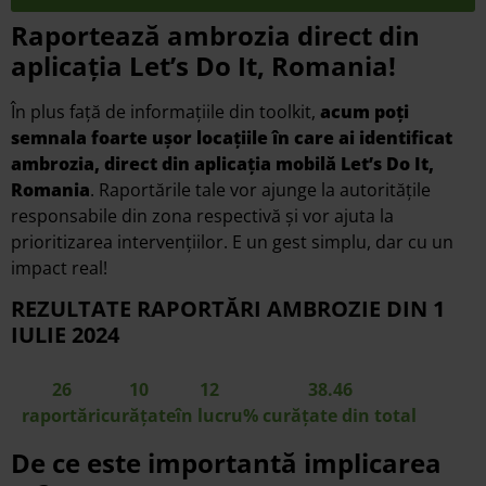
Raportează ambrozia direct din
aplicația Let’s Do It, Romania!
În plus față de informațiile din toolkit,
acum poți
semnala foarte ușor locațiile în care ai identificat
ambrozia, direct din aplicația mobilă Let’s Do It,
Romania
. Raportările tale vor ajunge la autoritățile
responsabile din zona respectivă și vor ajuta la
prioritizarea intervențiilor. E un gest simplu, dar cu un
impact real!
REZULTATE RAPORTĂRI AMBROZIE DIN 1
IULIE 2024
26
10
12
38.46
raportări
curățate
în lucru
% curățate din total
De ce este importantă implicarea