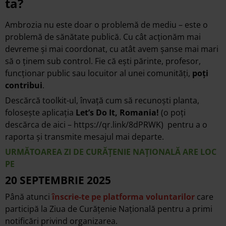
ta?
Ambrozia nu este doar o problemă de mediu – este o
problemă de sănătate publică. Cu cât acționăm mai
devreme și mai coordonat, cu atât avem șanse mai mari
să o ținem sub control. Fie că ești părinte, profesor,
funcționar public sau locuitor al unei comunități,
poți
contribui
.
Descărcă toolkit-ul, învață cum să recunoști planta,
folosește aplicația
Let’s Do It, Romania!
(o poți
descărca de aici –
https://qr.link/8dPRWK
) pentru a o
raporta și transmite mesajul mai departe.
URMĂTOAREA ZI DE CURĂȚENIE NAȚIONALĂ ARE LOC
PE
20 SEPTEMBRIE 2025
Până atunci
înscrie-te pe platforma voluntarilor
care
participă la Ziua de Curățenie Națională pentru a primi
notificări privind organizarea.