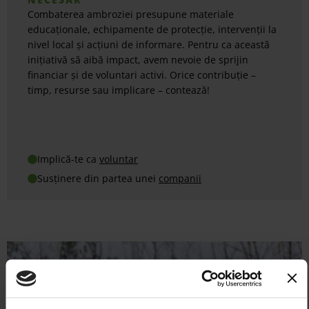
Combaterea ambroziei presupune materiale
educaționale, echipamente de protecție, intervenții la
nivel local și acțiuni de informare. Pentru ca această
inițiativă să aibă impact, avem nevoie de sprijin
financiar și de voluntari activi. Orice contribuție –
timp, resurse sau implicare – contează!
Implică-te ca
voluntar
Susținere din partea unei
companii