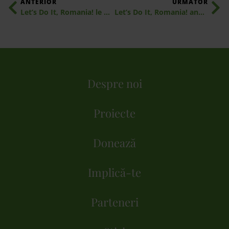
ANTERIOR
URMATOR
Let’s Do It, Romania! le dă întâlnire locuitorilor României, pe 17 septembrie, la Ziua de Curățenie Națională
Let’s Do It, Romania! anunță Ziua de Curățenie Națională pe 16 septembrie alături de 191 de țări: peste 15 milioane de voluntari sunt așteptați la curățenie în întreaga lume
Despre noi
Proiecte
Donează
Implică-te
Parteneri