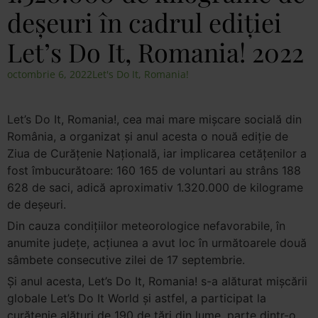
deșeuri în cadrul ediției
Let’s Do It, Romania! 2022
octombrie 6, 2022
Let's Do It, Romania!
Let’s Do It, Romania!, cea mai mare mișcare socială din
România, a organizat și anul acesta o nouă ediție de
Ziua de Curățenie Națională, iar implicarea cetățenilor a
fost îmbucurătoare: 160 165 de voluntari au strâns
188
628 de saci, adică aproximativ 1.320.000 de kilograme
de deșeuri.
Din cauza condițiilor meteorologice nefavorabile, în
anumite județe, acțiunea a avut loc în următoarele două
sâmbete consecutive zilei de 17 septembrie.
Și anul acesta, Let’s Do It, Romania! s-a alăturat mișcării
globale Let’s Do It World și astfel, a participat la
curățenie alături de 190 de țări din lume, parte dintr-o