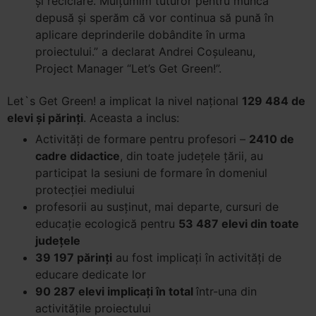
și reciclare. Mulțumim tuturor pentru munca
depusă și sperăm că vor continua să pună în
aplicare deprinderile dobândite în urma
proiectului.” a declarat Andrei Coșuleanu,
Project Manager “Let’s Get Green!”.
Let`s Get Green! a implicat la nivel național
129 484 de
elevi și părinți
. Aceasta a inclus:
Activități de formare pentru profesori –
2410 de
cadre didactice
, din toate județele țării, au
participat la sesiuni de formare în domeniul
protecției mediului
profesorii au susținut, mai departe, cursuri de
educație ecologică pentru
53 487 elevi din toate
județele
39 197 părinți
au fost implicați în activități de
educare dedicate lor
90 287 elevi implicați în total
într-una din
activitățile proiectului