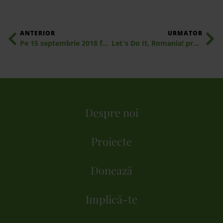
ANTERIOR
URMATOR
Pe 15 septembrie 2018 facem curățenie pe toată Planeta într-o singură zi!
Let`s Do It, Romania! premiază cei mai implicați voluntari pentru realizarea Hărții Deșeurilor
Despre noi
Proiecte
Donează
Implică-te