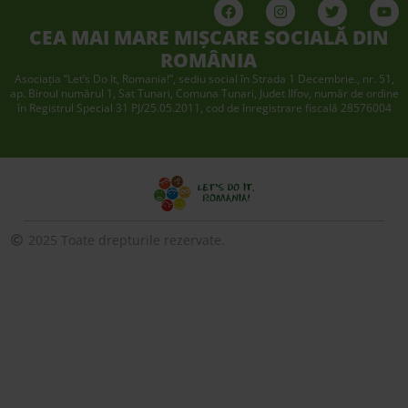
CEA MAI MARE MIȘCARE SOCIALĂ DIN
ROMÂNIA
Asociaţia “Let’s Do It, Romania!”, sediu social în Strada 1 Decembrie., nr. 51,
ap. Biroul numărul 1, Sat Tunari, Comuna Tunari, Judet Ilfov, număr de ordine
în Registrul Special 31 PJ/25.05.2011, cod de înregistrare fiscală 28576004
2025 Toate drepturile rezervate.