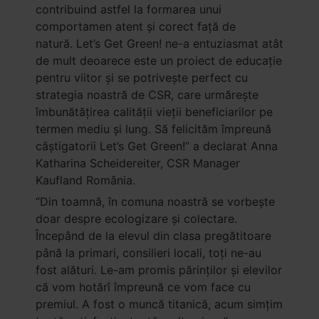
contribuind astfel la formarea unui
comportamen atent şi corect faţă de
natură. Let’s Get Green! ne-a entuziasmat atât
de mult deoarece este un proiect de educație
pentru viitor și se potrivește perfect cu
strategia noastră de CSR, care urmărește
îmbunătățirea calității vieții beneficiarilor pe
termen mediu și lung. Să felicităm împreună
câștigatorii Let’s Get Green!” a declarat Anna
Katharina Scheidereiter, CSR Manager
Kaufland România.
“Din toamnă, în comuna noastră se vorbește
doar despre ecologizare și colectare.
Începând de la elevul din clasa pregătitoare
până la primari, consilieri locali, toți ne-au
fost alături. Le-am promis părinților și elevilor
că vom hotărî împreună ce vom face cu
premiul. A fost o muncă titanică, acum simțim