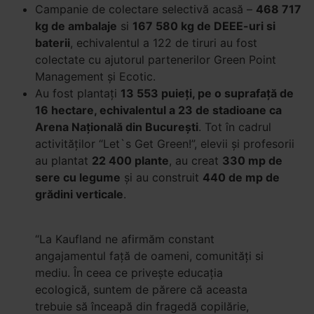
Campanie de colectare selectivă acasă –
468 717
kg de ambalaje
si
167 580 kg de DEEE-uri si
baterii
, echivalentul a 122 de tiruri au fost
colectate cu ajutorul partenerilor Green Point
Management și Ecotic.
Au fost plantați
13 553 puieți, pe o suprafață de
16 hectare, echivalentul a 23 de stadioane ca
Arena Națională din București
. Tot în cadrul
activităților “Let`s Get Green!”, elevii și profesorii
au plantat
22 400 plante
, au creat
330 mp de
sere cu legume
și au construit
440 de mp de
grădini verticale
.
“La Kaufland ne afirmăm constant
angajamentul față de oameni, comunități si
mediu. În ceea ce privește educaţia
ecologică, suntem de părere că aceasta
trebuie să înceapă din fragedă copilărie,