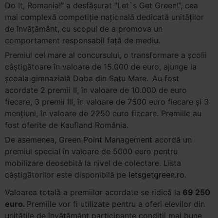
Do It, Romania!” a desfășurat “Let`s Get Green!”, cea
mai complexă competiție națională dedicată unităților
de învățământ, cu scopul de a promova un
comportament responsabil față de mediu.
Premiul cel mare al concursului, o transformare a școlii
câștigătoare în valoare de 15.000 de euro, ajunge la
școala gimnazială Doba din Satu Mare.
Au fost
acordate 2 premii II, în valoare de 10.000 de euro
fiecare, 3 premii III, în valoare de 7500 euro fiecare și 3
mențiuni, în valoare de 2250 euro fiecare. Premiile au
fost oferite de Kaufland România.
De asemenea, Green Point Management acordă un
premiul special în valoare de 5000 euro pentru
mobilizare deosebită la nivel de colectare. Lista
câștigătorilor este disponibilă pe
letsgetgreen.ro
.
Valoarea totală a premiilor acordate se ridică la
69 250
euro.
Premiile vor fi utilizate pentru a oferi elevilor din
unitățile de învățământ participante condiții mai bune