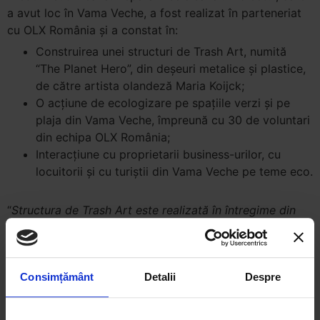
a avut loc în Vama Veche, a fost realizat în parteneriat
cu OLX România și a constat în:
Construirea unei structuri de Trash Art, numită
“The Planet Hero”, din deșeuri metalice și plastice,
de către artista olandeză Maria Koijck;
O acțiune de ecologizare pe spațiile verzi și pe
plaja din Vama Veche, împreună cu 30 de voluntari
din echipa OLX România;
Interacțiune cu proprietarii business-urilor, cu
locuitorii și cu turiștii din Vama Veche pe teme eco.
“
Structura de Trash Art este realizată în întregime din
deșeuri metalice și plastice. Prin această structură ne
dorim să atragem atenția asupra impactului negativ pe
care îl au asupra naturii și asupra vieții noastre
Consimțământ
Detalii
Despre
consumul excesiv de resurse și deșeurile depozitate în
mod necorespunzător, pe parcursul întregului sezon
estival. Fiecare dintre noi este responsabil de viitorul