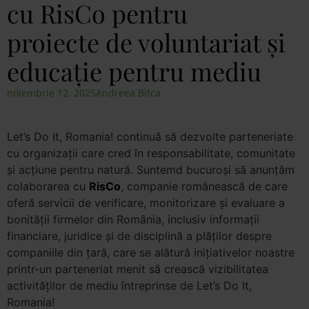
cu RisCo pentru
proiecte de voluntariat și
educație pentru mediu
noiembrie 12, 2025
Andreea Bitca
Let’s Do It, Romania! continuă să dezvolte parteneriate
cu organizații care cred în responsabilitate, comunitate
și acțiune pentru natură. Suntemd bucuroși să anunțăm
colaborarea cu
RisCo
, companie românească de care
oferă servicii de verificare, monitorizare și evaluare a
bonității firmelor din România, inclusiv informații
financiare, juridice și de disciplină a plăților despre
companiile din țară, care se alătură inițiativelor noastre
printr-un parteneriat menit să crească vizibilitatea
activităților de mediu întreprinse de Let’s Do It,
Romania!