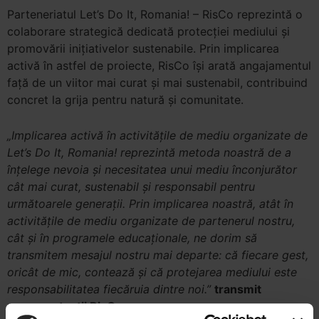
Parteneriatul Let’s Do It, Romania! – RisCo reprezintă o
colaborare strategică dedicată protecției mediului și
promovării inițiativelor sustenabile. Prin implicarea
activă în astfel de proiecte, RisCo își arată angajamentul
față de un viitor mai curat și mai sustenabil, contribuind
concret la grija pentru natură și comunitate.
„Implicarea activă în activitățile de mediu organizate de
Let’s Do It, Romania! reprezintă metoda noastră de a
înțelege nevoia și necesitatea unui mediu înconjurător
cât mai curat, sustenabil și responsabil pentru
următoarele generații. Prin implicarea noastră, atât în
activitățile de mediu organizate de partenerul nostru,
cât și în programele educaționale, ne dorim să
transmitem mesajul nostru mai departe: că fiecare gest,
oricât de mic, contează și că protejarea mediului este
responsabilitatea fiecăruia dintre noi.”
transmit
reprezentanții RisCo