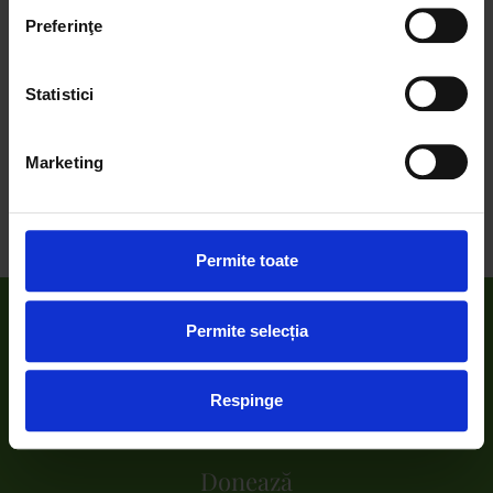
Preferinţe
SHARE:
We work with
4 third parties
who may receive and
process your information.
Statistici
Marketing
ANTERIOR
URMATOR
Let’s Do It, Romania ! – Interviu cu Diana Klusch, Corporate Affairs Director Ursus Breweries
LDIR anunță rezultatele finale ale Zilei de Curățenie Națională de pe 28 septembrie
Permite toate
Permite selecția
Despre noi
Respinge
Proiecte
Donează