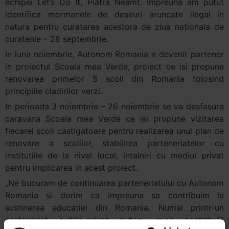
echipei Let’s Do It, Piatra Neamt. Impreuna am putut
identifica mormanele de deseuri aruncate ilegal in
natura pentru curatarea acestora de ziua nationala de
curatenie – 28 septembrie.
In luna noiembrie, Autonom Romania a devenit partener
in proiectul Scoala mea Verde, proiect ce isi propune
renovarea primelor 5 scoli din Romania folosind
principiile cladirilor verzi.
In perioada 3 noiembrie – 26 noiembrie se va desfasura
caravana Scoala mea Verde ce isi propune vizitarea
fiecarei scoli castigatoare pentru realizarea unui plan de
renovare a scolilor, stabilirea parteneriatelor cu
institutiile de la nivel local, intalniri cu mediul privat
pentru implicarea in acest proiect.
„Ne bucuram de continuarea parteneriatului cu Autonom
Romania si dorim ca impreuna sa contribuim la
sustinerea educatiei din Romania. Numai printr-un
parteneriat public-privat putem avea contributii