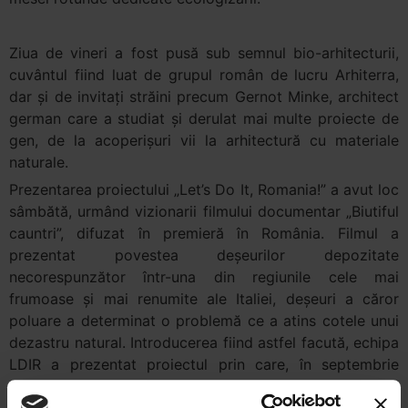
Ziua de vineri a fost pusă sub semnul bio-arhitecturii,
cuvântul fiind luat de grupul român de lucru Arhiterra,
dar şi de invitaţi străini precum Gernot Minke, architect
german care a studiat şi derulat mai multe proiecte de
gen, de la acoperişuri vii la arhitectură cu materiale
naturale.
Prezentarea proiectului „Let’s Do It, Romania!” a avut loc
sâmbătă, urmând vizionarii filmului documentar „Biutiful
cauntri”, difuzat în premieră în România. Filmul a
prezentat povestea deşeurilor depozitate
necorespunzător într-una din regiunile cele mai
frumoase şi mai renumite ale Italiei, deşeuri a căror
poluare a determinat o problemă ce a atins cotele unui
dezastru natural. Introducerea fiind astfel facută, echipa
LDIR a prezentat proiectul prin care, în septembrie
2010, se doreşte curăţarea acestor deşeuri de pe întreg